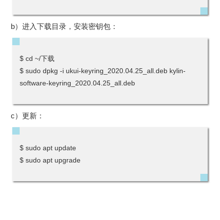
b）进入下载目录，安装密钥包：
$ cd ~/下载
$ sudo dpkg -i ukui-keyring_2020.04.25_all.deb kylin-
software-keyring_2020.04.25_all.deb
c）更新：
$ sudo apt update
$ sudo apt upgrade