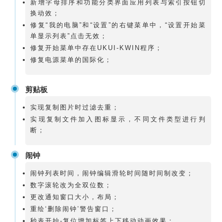
新增字母排序和功能分类界面应用列表与索引按钮切
换动效；
修复“我的电脑”和“设置”的右键菜单中，“设置开始菜
单显示列表”点击无效；
修复开始菜单中存在UKUI-KWIN程序；
修复电源菜单的国际化；
剪贴板
实现
复制图片时过滤去重；
实现复制文件加入图标显示，不同文件类型进行判
断；
闹钟
闹钟列表时间，闹钟编辑滑轮时间随时间制改变；
数字滚轮改为全双位数；
更改通知窗口大小，布局；
重绘‘删除闹钟’警告窗口；
秒表开始-复位增加标签上下移动动画效果；