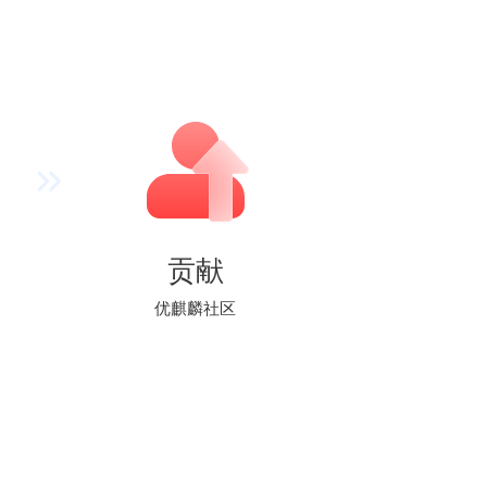
贡献
优麒麟社区