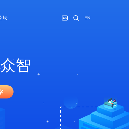
论坛
EN
 众智
名