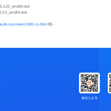
.6.3.25_amd64.deb
_3.0.0_amd64.deb
ukylin.com/news/1682-cn.html
哦~
微信公众号