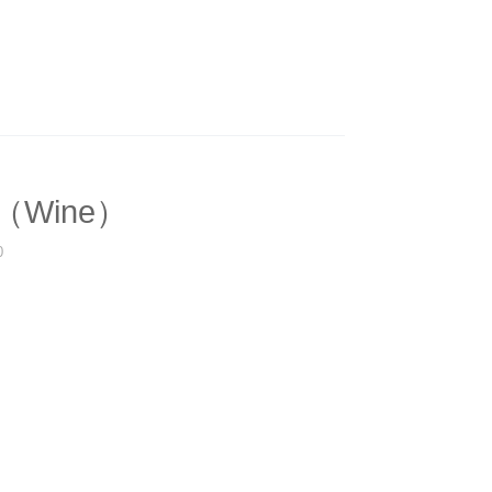
（Wine）
0