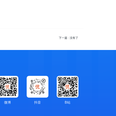
下一篇
: 没有了
微博
抖音
B站