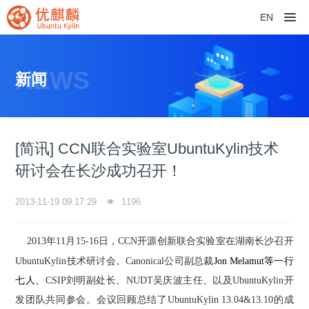
EN
NEWS
新闻
[简讯] CCN联合实验室UbuntuKylin技术
研讨会在长沙成功召开！
2013-11-19 09:17:29
1196
2013年
11
月
15
-
16
日，
CCN开源
创新
联合实验室在湖南长沙召开
UbuntuKylin
技术研讨会。
Canonical公司副总裁
Jon Melamut等一行
七人、
CSIP刘明副处长、NUDT吴庆波
主任、以及UbuntuKylin开
发团
队共同
参会
。会议回顾总结了UbuntuKylin 13.04&13.10的成