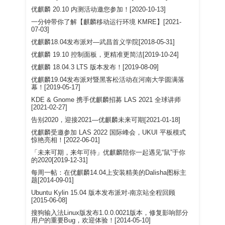
优麒麟 20.10 内测活动邀您参加！[2020-10-13]
一分钟带你了解【麒麟移动运行环境 KMRE】[2021-
07-03]
优麒麟18.04发布派对—武昌首义学院[2018-05-31]
优麒麟 19.10 控制面板，更精准更简洁[2019-10-24]
优麒麟 18.04.3 LTS 版本发布！[2019-08-09]
优麒麟19.04发布派对暨黑客松活动在河南大学圆满落
幕！[2019-05-17]
KDE & Gnome 携手优麒麟招募 LAS 2021 全球讲师
[2021-02-27]
告别2020，迎接2021—优麒麟未来可期[2021-01-18]
优麒麟受邀参加 LAS 2022 国际峰会，UKUI 平板模式
惊艳亮相！[2022-06-01]
「未来可期，来年可待」优麒麟陪你一起遇见“鼠”于你
的2020[2019-12-31]
每周一帖：在优麒麟14.04上安装精美的Dalisha图标主
题[2014-09-01]
Ubuntu Kylin 15.04 版本发布派对-南京站全程回顾
[2015-06-08]
搜狗输入法Linux版发布1.0.0.0021版本，修复影响部分
用户的重要Bug，欢迎体验！[2014-05-10]