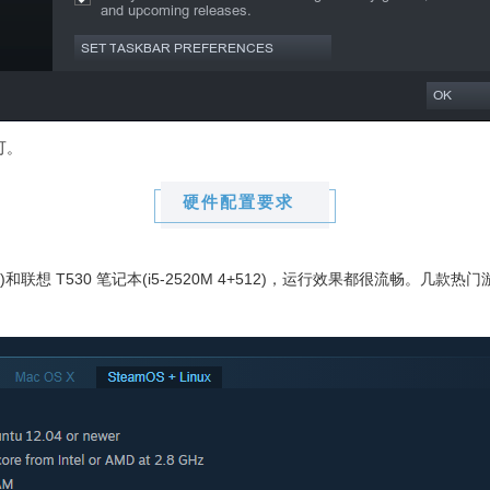
即可。
硬件配置要求
2
)和联想 T530
笔记本
(i5-2520M 4+512)，运行效果都很流畅。几