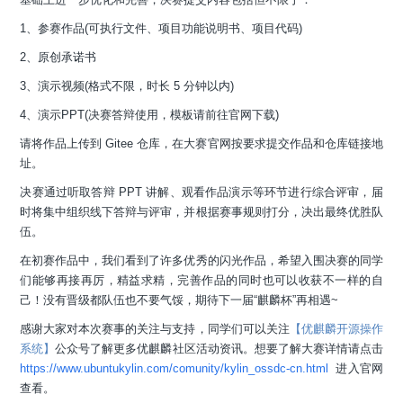
1、参赛作品(可执行文件、项目功能说明书、项目代码)
2、原创承诺书
3、演示视频(格式不限，时长 5 分钟以内)
4、演示PPT(决赛答辩使用，模板请前往官网下载)
请将作品上传到 Gitee 仓库，在大赛官网按要求提交作品和仓库链接地
址。
决赛通过听取答辩 PPT 讲解、观看作品演示等环节进行综合评审，届
时将集中组织线下答辩与评审，并根据赛事规则打分，决出最终优胜队
伍。
在初赛作品中，我们看到了许多优秀的闪光作品，希望入围决赛的同学
们能够再接再厉，精益求精，完善作品的同时也可以收获不一样的自
己！没有晋级都队伍也不要气馁，期待下一届“麒麟杯”再相遇~
感谢大家对本次赛事的关注与支持，同学们可以关注
【优麒麟开源操作
系统】
公众号了解更多优麒麟社区活动资讯。想要了解大赛详情请点击
https://www.ubuntukylin.com/comunity/kylin_ossdc-cn.html
进入官网
查看。