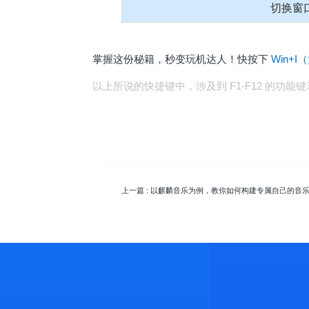
切换窗
掌握这份秘籍，秒变玩机达人！快按下
Win+I
以上所说的快捷键中，涉及到 F1-F12 的功
上一篇
: 以麒麟音乐为例，教你如何构建专属自己的音