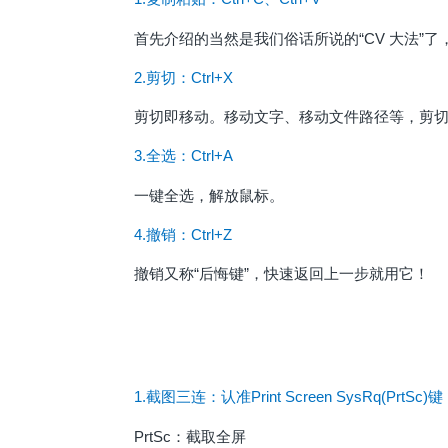
首先介绍的当然是我们俗话所说的“CV 大法”了，
2.剪切：Ctrl+X
剪切即移动。移动文字、移动文件路径等，剪
3.全选：Ctrl+A
一键全选，解放鼠标。
4.撤销：Ctrl+Z
撤销又称“后悔键”，快速返回上一步就用它！
1.截图三连：认准Print Screen SysRq(PrtSc)键
PrtSc：截取全屏