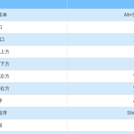
菜单
Alt
口
口
上方
下方
左方
右方
序
程序
Shi
面