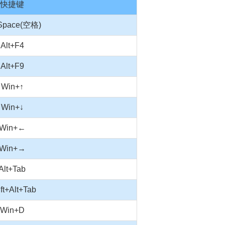
快捷键
+Space(空格)
Alt+F4
Alt+F9
Win+↑
Win+↓
Win+←
Win+→
Alt+Tab
ft+Alt+Tab
Win+D