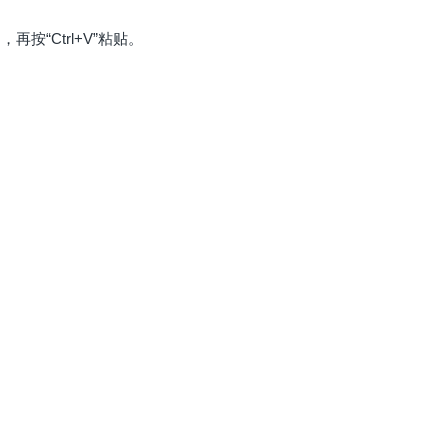
按“Ctrl+V”粘贴。