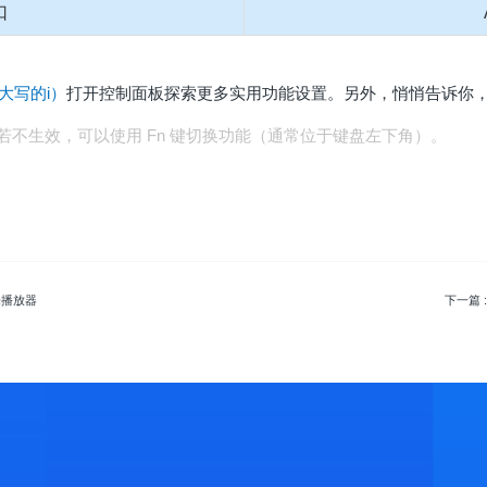
口
（大写的i）
打开控制面板探索更多实用功能设置。另外，悄悄告诉你
能键若不生效，可以使用 Fn 键切换功能（通常位于键盘左下角）。
乐播放器
下一篇