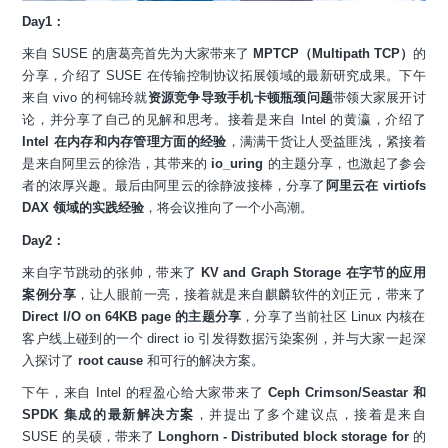
Day1：
来自 SUSE 的唐葛亮首先为大家带来了
MPTCP（Multipath TCP）
的
分享，介绍了 SUSE 在传输控制协议拓展领域的最新研究成果。下午
来自 vivo 的柯锦玲就
资源竞争导致手机卡顿瓶颈问题
带领大家展开讨
论，并分享了自己的见解和思考。接着是来自 Intel 的黄瀛，介绍了
Intel 在内存和内存管理方面的经验
，满满干货让人受益匪浅，紧接着
是来自阿里云的徐浩，其带来的
io_uring
的主题分享，也激起了参会
者的浓厚兴趣。最后由阿里云的徐静波接棒，分享了
阿里云在 virtiofs
DAX 领域的实践经验
，将会议推向了一个小高潮。
Day2：
来自字节跳动的张帅，带来了
KV and Graph Storage
在字节的应用
案例分享
，让人眼前一亮，接着就是来自麒麟软件的刘正元，带来了
Direct I/O on 64KB page 的主题分享
，分享了当前社区 Linux 内核在
客户线上碰到的一个 direct io 引发得数据污染案例，并与大家一起深
入探讨了
root cause
和可行的解决方案。
下午，来自 Intel 的程盈心给大家带来了
Ceph Crimson/Seastar 和
SPDK 集成的最新解决方案
，并提出了多个建议点，接着是来自
SUSE 的吴硕，带来了
Longhorn - Distributed block storage for
的