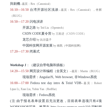
與刷機
--嘉宾：Rex（Canonical）
16:10—16:50
台湾开源社区浅谈
--嘉宾：Rex（Canonical），佟辉
（BLUG）
16:50—17:20
闪电演讲
开源之路
by Ted Liu（Opentech）
CSDN CODE夏令营
by 王殿进（CSDN CODE）
龙芯介绍
by 比尔盖子
中国科技网开源发展
by 南凯（中国科技网）
17:20—17:30
闭幕式
Workshop 1
：（建议自带电脑和插板）
14:20—15:50
网页设计和编程（全英文）
--嘉宾：Martin（BLUG）
现场需求：AngularJS, Web browser, 非Windows系统
16:00—17:00
Fedora test day intro & Teiid VDB
--嘉宾：Robert
Lijun Li, Xian Liu, Yubin Yan（RedHat）
现场需求：Fedora系统
(注:由于报名表单设置后无法更改，目前表单选项只有4项
WORKSHOP可选，推荐在 http://www.opencas.org/t/110 回帖报