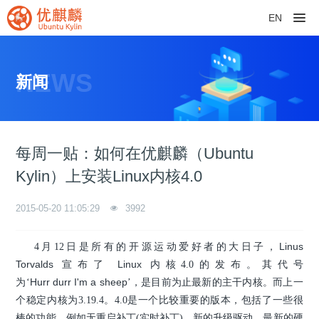
EN
NEWS
新闻
每周一贴：如何在优麒麟（Ubuntu
Kylin）上安装Linux内核4.0
2015-05-20 11:05:29
3992
Linus
4月12日是所有的开源运动爱好者的大日子，
Torvalds
Linux
宣布了
内核4.0的发布。其代号
Hurr durr I'm a sheep
为‘
’，是目前为止最新的主干内核。而上一
个稳定内核为3.19.4。4.0是一个比较重要的版本，包括了一些很
棒的功能，例如无重启补丁(实时补丁)、新的升级驱动、最新的硬