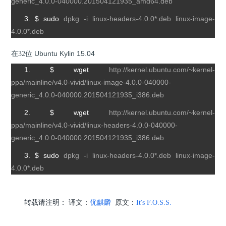
generic_4.0.0-040000.201504121935_amd64.deb
3. $ sudo
dpkg -i linux-headers-4.0.0*.deb linux-image-
4.0.0*.deb
Ubuntu Kylin 15.04
在32位
1. $ wget
http://kernel.ubuntu.com/~kernel-
ppa/mainline/v4.0-vivid/linux-image-4.0.0-040000-
generic_4.0.0-040000.201504121935_i386.deb
2. $ wget
http://kernel.ubuntu.com/~kernel-
ppa/mainline/v4.0-vivid/linux-headers-4.0.0-040000-
generic_4.0.0-040000.201504121935_i386.deb
3. $ sudo
dpkg -i linux-headers-4.0.0*.deb linux-image-
4.0.0*.deb
转载请注明： 译文：
优麒麟
原文：
It's F.O.S.S.