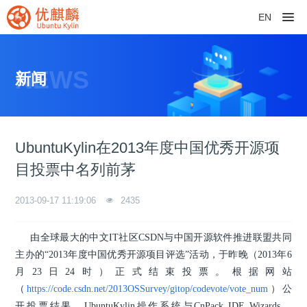
EN
NEWS
新闻
UbuntuKylin在2013年度中国优秀开源项
目投票中名列前茅
2013-09-17 11:19:06
2435
由全球最大的中文IT社区CSDN与中国开源软件推进联盟共同
主办的“2013年度中国优秀开源项目评选”活动，于昨晚（2013年6
月23日24时）正式结束投票。根据网站
（
https://code.csdn.net/2013OSSurvey/gitop/codevote/vote_num
）公
开投票结果，UbuntuKylin操作系统与CnPack IDE Wizards、