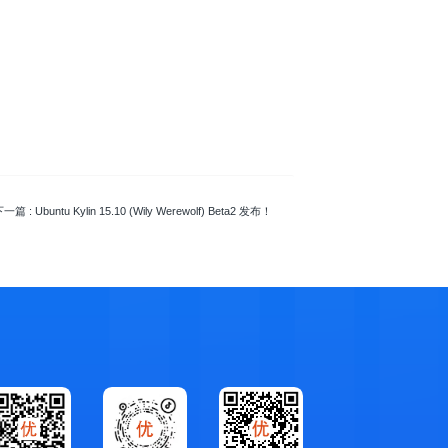
下一篇
: Ubuntu Kylin 15.10 (Wily Werewolf) Beta2 发布！