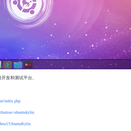
者提供开发和测试平台。
me/index.php
tribution=ubuntukylin
/Beta1/UbuntuKylin