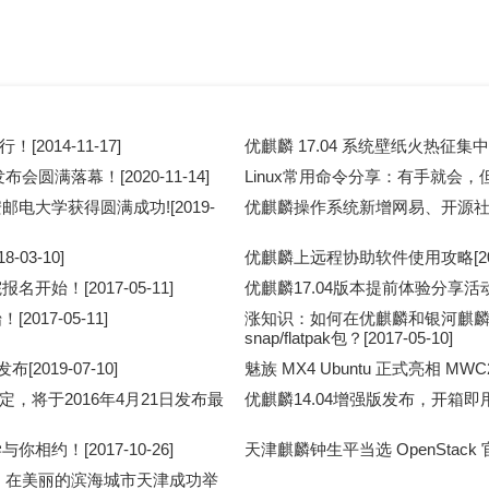
！[2014-11-17]
优麒麟 17.04 系统壁纸火热征集中！[2
会圆满落幕！[2020-11-14]
Linux常用命令分享：有手就会，但能
电大学获得圆满成功![2019-
优麒麟操作系统新增网易、开源社等五大
-03-10]
优麒麟上远程协助软件使用攻略[2019
始！[2017-05-11]
优麒麟17.04版本提前体验分享活动在
017-05-11]
涨知识：如何在优麒麟和银河麒麟社
snap/flatpak包？[2017-05-10]
发布[2019-07-10]
魅族 MX4 Ubuntu 正式亮相 MWC201
计划确定，将于2016年4月21日发布最
优麒麟14.04增强版发布，开箱即用，
约！[2017-10-26]
天津麒麟钟生平当选 OpenStack 官方项
发布派对，在美丽的滨海城市天津成功举