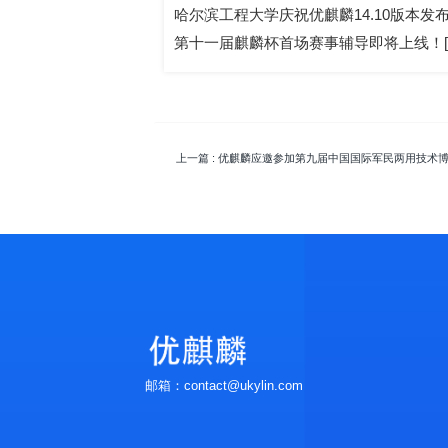
哈尔滨工程大学庆祝优麒麟14.10版本发布！[2
第十一届麒麟杯首场赛事辅导即将上线！[2022
上一篇
: 优麒麟应邀参加第九届中国国际军民两用技术
邮箱：contact@ukylin.com