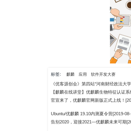
标签:
麒麟
应用
软件开发大赛
《优客源创会》第四站“河南财经政法大学”报名开
【麒麟在线讲堂】优麒麟生物特征认证系统-03驱
官宣来了，优麒麟官网新版正式上线！[2019-
Ubuntu/优麒麟 19.10内测夏令营[2019-08-
告别2020，迎接2021—优麒麟未来可期[2021