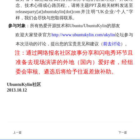
念、技术心得或心路历程
;
，
请将
主题PPT
及
相关
材料
发送至
releaseparty[at]ubuntukylin[dot]com并注明“
UK
企业
/
个人”字
样，我们会尽快与您取得联系。
参与对象
：
所有热爱开源技术和Ubuntu/UbuntuKylin的朋友
欢迎大家登录官
方
http://www.ubuntukylin.com/ukylin
论坛
参与
本次活动的讨论
，提出您的宝贵意见和建议
（
前去讨论
）
。
注：通过网络报名社区故事分享和闪电秀环节且
准备去现场演讲的外地（国内）爱好者，经组
委会审核、遴选后将给予往返差旅补助。
UbuntuKylin社区
2013.10.12
上一篇
下一篇