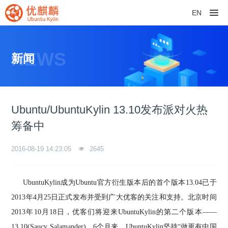
EN
NEWS
新闻
Ubuntu/UbuntuKylin 13.10发布派对火热
筹备中
2016-08-19 14:23:05
2645
UbuntuKylin成为Ubuntu官方衍生版本后的首个版本13.04已于
2013
年
4月25日
正式
发布并受到广大优客
的关注和支持。北京时间
2013年10月18日，优客们将迎来UbuntuKylin的第二个版本——
13.10(
Saucy Salamander)
。6个月来，UbuntuKylin坚持“做更有中国