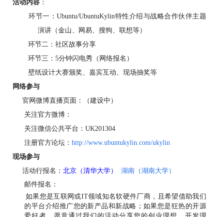
活动内容
：
环节一：U
buntu
/
UbuntuKylin
特性
介绍
与
战略
合作
伙伴
主题
演讲
（
金山、
网易
、
搜狗
、联想等）
环节二：社区故事分享
环节三：5分钟闪电秀（网络报名）
壁纸设计大赛
颁奖
、
嘉宾
互动
、现场抽奖等
网络参与
官网微
博
直播
页面
：
（
建设中）
关注官方
微
博
：
关注微信
公共
平台
：
UK201304
注册官方
论坛
：
http://www.ubuntukylin.com/ukylin
现场参与
活动行
报名
：
北京（清华大学）
湖南（湖南大学）
邮件报名
：
如果您是互联网或IT领域知名软硬件厂商，且希望借助我们
的平台介绍推广您的新产品和新战略
；
如果您是
狂热
的
开源
爱好者
，
愿意
通过我们的活动分享您的创业理想、开发理