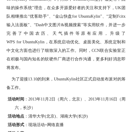
味的操作系统”理念，在众多开源爱好者的关注和支持下，UK团
队相继推出“优客助手”、“金山快盘for UbuntuKylin”、“定制Fcitx
输入法面板”、“Dash中文图片&视频搜索”等实用软件，并进一步
完善了中国农历、天气插件等原有应用，升级了
WPS for UbuntuKylin
，在系统启动优化、桌面美化、系统定制和
中文化方面也进行了细致深入的工作。同时，CCN联合实验室正
在积极与国内知名的软硬件厂商进行合作沟通，
更多利好消息即
将发布。
为了迎接13.10的到来，UbuntuKylin社区正式启动发布派对的筹
备工作。
活动时间
：2013年1
1
月
2
日
（
周六
，
北京
）
、2
013
年
11
月
16
日
（
周
六
，长沙）
活动地点
：
清
华
大学(
北京
)
、
湖南大学(
长沙
)
活动形式
：
现场活动+网络直播