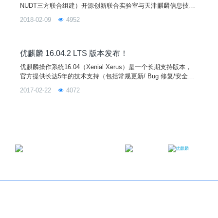
NUDT三方联合组建）开源创新联合实验室与天津麒麟信息技术
有限公司主导开发的全球开源项目，其宗旨是通过研发用户友好
2018-02-09
4952
的桌面环境以及特定需求的应用软件，为全球 Linux 桌面用户带
来非凡的全新体验！优麒麟操作系统是 Ubuntu 官方衍生版，得
到来自 Debian、Ubuntu、Mate、LUPA 等国际社区及众多国
优麒麟 16.04.2 LTS 版本发布！
优麒麟操作系统16.04（Xenial Xerus）是一个长期支持版本，
官方提供长达5年的技术支持（包括常规更新/ Bug 修复/安全升
级）。计划在2021年前发布5个升级版，今日发布的16.04.2为第
2017-02-22
4072
二个版本。
邮箱：contact@ukylin.com
微信公众号
微博
Copyright©2013-2023 麒麟软件有限公司版权所有
关于我们
｜