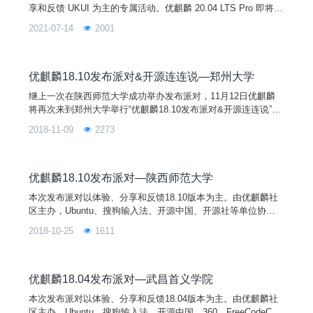
享和反馈 UKUI 为主的专属活动。优麒麟 20.04 LTS Pro 即将发
布，发布后即将在全国范围内开启 3-5 场“优麒麟 20.04 Pro 发
2021-07-14
2001
布派对”。现优麒麟社区广泛征集各地高校组织和社区合作伙伴
的参与！！！！！！
优麒麟18.10发布派对&开源连连说—郑州大学
继上一次在陕西师范大学成功举办发布派对，11月12日优麒麟
将再次来到郑州大学举行“优麒麟18.10发布派对&开源连连说”。
本次活动由优麒麟社区和Linux人社区共同主办，开源社、搜狗
2018-11-09
2273
输入法等单位赞助，及郑州大学计算机俱乐部承办。您的热情参
与将有助于扩大开源文化和优麒麟在全国的影响力和用户群，为
Linux开源操作系统应用创造良好的社区基础，并进一步促进Lin
ux开源操作系统应用生态环境的建设！
优麒麟18.10发布派对—陕西师范大学
本次发布派对以体验、分享和反馈18.10版本为主。由优麒麟社
区主办，Ubuntu、搜狗输入法、开源中国、开源社等单位协
办，陕西师范大学承办，并将在南京、芜湖、郑州三个城市同步
2018-10-25
1611
举行。您的热情参与将有助于扩大开源文化和优麒麟在全国的影
响力和用户群，为Linux开源操作系统应用创造良好的社区基
础，并进一步促进Linux开源操作系统应用生态环境的建设！
优麒麟18.04发布派对—武昌首义学院
本次发布派对以体验、分享和反馈18.04版本为主。由优麒麟社
区主办，Ubuntu、搜狗输入法、开源中国、360、FreeCodeCa