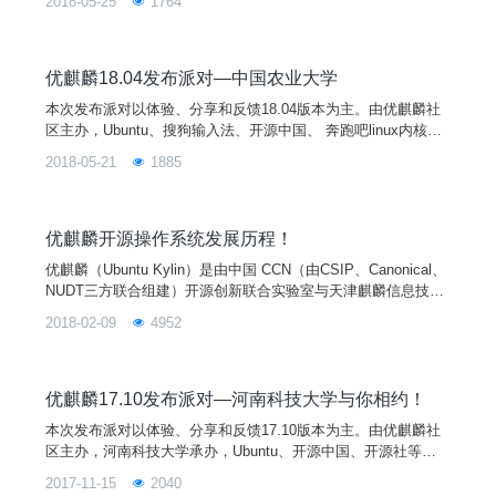
2018-05-25
1764
明、上海、咸阳、邵阳、深圳七个城市同步举行。您的热情参与
将有助于扩大开源文化和优麒麟在全国的影响力和用户群，为Li
nux开源操作系统应用创造良好的社区基础，并进一步促进Linux
开源操作系统应用生态环境的建设！
优麒麟18.04发布派对—中国农业大学
本次发布派对以体验、分享和反馈18.04版本为主。由优麒麟社
区主办，Ubuntu、搜狗输入法、开源中国、 奔跑吧linux内核、
开源社等单位协办，中国农业大学承办，并将在长沙、南昌、昆
2018-05-21
1885
明、上海、咸阳、邵阳、深圳七个城市同步举行。您的热情参与
将有助于扩大开源文化和优麒麟在全国的影响力和用户群，为Li
nux开源操作系统应用创造良好的社区基础，并进一步促进Linux
开源操作系统应用生态环境的建设！
优麒麟开源操作系统发展历程！
优麒麟（Ubuntu Kylin）是由中国 CCN（由CSIP、Canonical、
NUDT三方联合组建）开源创新联合实验室与天津麒麟信息技术
有限公司主导开发的全球开源项目，其宗旨是通过研发用户友好
2018-02-09
4952
的桌面环境以及特定需求的应用软件，为全球 Linux 桌面用户带
来非凡的全新体验！优麒麟操作系统是 Ubuntu 官方衍生版，得
到来自 Debian、Ubuntu、Mate、LUPA 等国际社区及众多国
优麒麟17.10发布派对—河南科技大学与你相约！
本次发布派对以体验、分享和反馈17.10版本为主。由优麒麟社
区主办，河南科技大学承办，Ubuntu、开源中国、开源社等单
位协办，并将在太原、北京、南昌、长沙四个城市同步举行。您
2017-11-15
2040
的热情参与将有助于扩大开源文化和优麒麟在全国的影响力和用