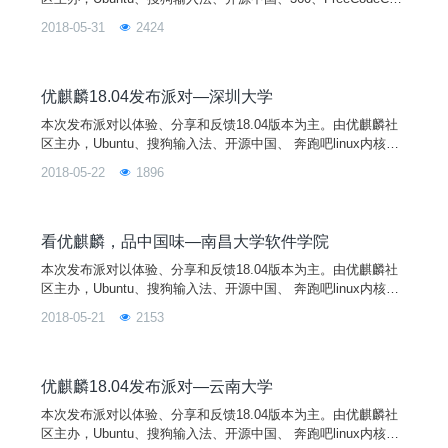
mp开源社区、 奔跑吧linux内核、开源社等单位协办，武昌首义
2018-05-31
2424
学院承办，并将在北京、昆明、上海、咸阳、邵阳、南昌、深
圳、长沙八个城市同步举行。您的热情参与将有助于扩大开源文
化和优麒麟在全国的影响力和用户群，为Linux开源操作系统应
用创造良好的社区基础，并进一步促进Linux开源操作系统应用
优麒麟18.04发布派对—深圳大学
生态环境的建设！
本次发布派对以体验、分享和反馈18.04版本为主。由优麒麟社
区主办，Ubuntu、搜狗输入法、开源中国、 奔跑吧linux内核、
开源社等单位协办，深圳大学承办，并将在北京、南昌、昆明、
2018-05-22
1896
咸阳、邵阳、上海、长沙、武汉八个城市同步举行。您的热情参
与将有助于扩大开源文化和优麒麟在全国的影响力和用户群，为
Linux开源操作系统应用创造良好的社区基础，并进一步促进Lin
ux开源操作系统应用生态环境的建设！
看优麒麟，品中国味—南昌大学软件学院
本次发布派对以体验、分享和反馈18.04版本为主。由优麒麟社
区主办，Ubuntu、搜狗输入法、开源中国、 奔跑吧linux内核、
开源社等单位协办，南昌大学软件学院承办，并将在北京、上
2018-05-21
2153
海、昆明、咸阳、邵阳、深圳、武汉、长沙八个城市同步举行。
您的热情参与将有助于扩大开源文化和优麒麟在全国的影响力和
用户群，为Linux开源操作系统应用创造良好的社区基础，并进
一步促进Linux开源操作系统应用生态环境的建设！
优麒麟18.04发布派对—云南大学
本次发布派对以体验、分享和反馈18.04版本为主。由优麒麟社
区主办，Ubuntu、搜狗输入法、开源中国、 奔跑吧linux内核、