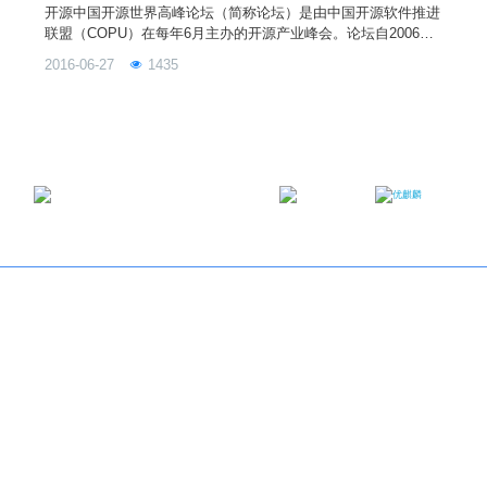
开源中国开源世界高峰论坛（简称论坛）是由中国开源软件推进
联盟（COPU）在每年6月主办的开源产业峰会。论坛自2006年
起已成功举办了十届，是我国开源界一年一度的嘉年华盛会，也
2016-06-27
1435
是具有深远影响的国际学术论坛。在政府有关部门和社会各界的
支持下，论坛有力促进开源社区、企业、院校、科研机构、用户
之间的相互交流与合作，促进中外开源社区和产业界的相互了解
与学习，推动开源软件在中国和全球的发展。同时为开源志愿
者、
邮箱：contact@ukylin.com
微信公众号
微博
Copyright©2013-2023 麒麟软件有限公司版权所有
关于我们
｜