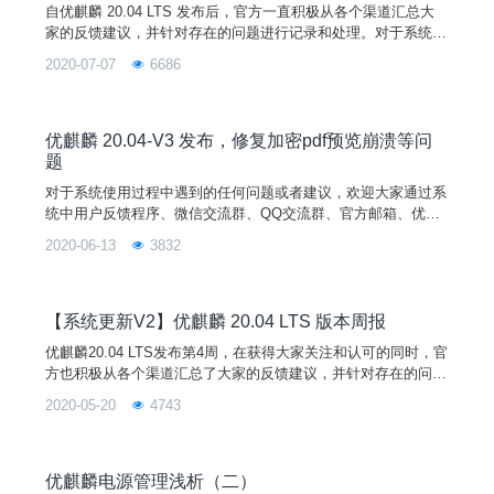
自优麒麟 20.04 LTS 发布后，官方一直积极从各个渠道汇总大
家的反馈建议，并针对存在的问题进行记录和处理。对于系统使
用过程中遇到的任何问题或者建议，欢迎大家通过系统中用户反
2020-07-07
6686
馈程序、微信交流群、QQ交流群、官方邮箱、优麒麟社区论坛
等方式反馈。官方将根据各组件新增功能及bug修复的情况不定
期发布系统更新，让我们一起努力，打造更好用的Linux操作系
统！
优麒麟 20.04-V3 发布，修复加密pdf预览崩溃等问
题
对于系统使用过程中遇到的任何问题或者建议，欢迎大家通过系
统中用户反馈程序、微信交流群、QQ交流群、官方邮箱、优麒
麟社区论坛等方式反馈。官方将根据各组件新增功能及bug修复
2020-06-13
3832
的情况不定期发布系统更新，让我们一起努力，打造更好用的Li
nux操作系统！
【系统更新V2】优麒麟 20.04 LTS 版本周报
优麒麟20.04 LTS发布第4周，在获得大家关注和认可的同时，官
方也积极从各个渠道汇总了大家的反馈建议，并针对存在的问题
记录和处理。每周五会根据各组件新增功能及bug修复的情况发
2020-05-20
4743
布系统更新，让我们一起努力，把优麒麟越做越好！(2020-05-v
2)功能改进与BUG修复:开始菜单修复默认态应用列表单击无响
应问题；修复默认态应用列表双击导致开始菜单崩溃问题；修复
部分软件通过开始菜单打开失败问题；修复
优麒麟电源管理浅析（二）