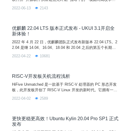
的暑期活动，由中国科学院软件研究所与 openEuler 社区共同举
2022-06-13
2143
办。2022 年为此系列活动的第三届，开源之夏旨在鼓励在校学
生积极参与开源软件的开发维护，促进优秀开源软件社区的蓬勃
发展。活动联合各大开源社区，针对重要开源软件的开发与维护
提供项目，并向全球高校学生开放报名。
优麒麟 22.04 LTS 版本正式发布 - UKUI 3.1开启全
新体验！
2022 年 4 月 22 日，优麒麟团队正式发布新版本 22.04 LTS。2
2.04 是继 14.04、16.04、18.04 和 20.04 之后的第五个长期支
持（LTS）版本，官方将提供 3 年的技术支持。图片与上一版本
2022-04-22
10681
相比，此次更新版本新增了显示剩余充电时间、复杂触摸手势及
操作动画教学、系统浅色模式设置、微信在线登录和支持开启个
人热点等新功能。进一步优化了任务栏区域展现形式、任务栏启
动时
RISC-V开发板关机流程浅析
HiFive Unmatched 是一款基于 RISC-V 处理器的 PC 形态开发
板，此开发板开创了 RISC-V Linux 开发的新时代。它拥有一个
名为 SiFive FU740 SoC 的 SiFive 处理器，一个 5 核处理器，
2022-04-02
2589
由四个 SiFive U74 核和一个 SiFive S7 核构成，具有足够的性
能来支撑图形桌面的运行。2021 年 12 月 29 日，在优麒麟社区
和海河实验
更快更稳更高效！Ubuntu Kylin 20.04 Pro SP1 正式
发布