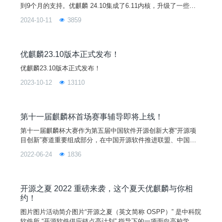
到9个月的支持。优麒麟 24.10集成了6.11内核，升级了一些桌
面环境组件至UKUI 4.0，同时，基本库、子系统和核心软件也得
2024-10-11
3859
到了升级，提升了整体系统的稳定性和兼容性，为用户带来更好
的使用体验。新特性1. 6.11内核● AMD性能增强与优化● Intel
性能优化与Lunar Lake设备支持● AI 加速器支持增强●
优麒麟23.10版本正式发布！
优麒麟23.10版本正式发布！
2023-10-12
13110
第十一届麒麟杯首场赛事辅导即将上线！
第十一届麒麟杯大赛作为第五届中国软件开源创新大赛“开源项
目创新”赛道重要组成部分，在中国开源软件推进联盟、中国软
件行业协会、开放原子开源基金会、中国科协科学技术传播中
2022-06-24
1836
心、中国计算机学会开源发展委员会和绿色计算产业联盟指导
下，由麒麟软件有限公司、国防科技大学、优麒麟开源社区联合
中国软件开源创新大赛组委会共同举办，目前正在火热报名中。
为了让参赛选手加深对大赛基本情况和参赛流程的了解，同时进
开源之夏 2022 重磅来袭，这个夏天优麒麟与你相
一步理解各赛
约！
图片图片活动简介图片“开源之夏（英文简称 OSPP）” 是中科院
软件所 “开源软件供应链点亮计划” 指导下的一项面向高校学生