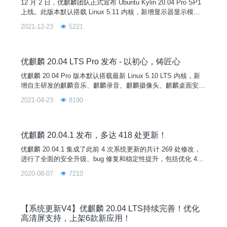
12 月 2 日，优麒麟团队正式宣布 Ubuntu Kylin 20.04 Pro SP1
上线。此版本默认搭载 Linux 5.11 内核，新增显示器显示模式
的记忆支持、鼠标拖拽支持等功能，优化网络插件、登录程序和
2021-12-23
5221
定时关机等系统组件，修复了用户手册程序崩溃、软件商店暂停
键刷新不及时、蓝牙传输空文件失败等严重问题， 累计 200+
桌面环境和应用软件方面的已知问题得到解决，从而全面提升系
统稳定性和
优麒麟 20.04 LTS Pro 发布 - 以初心，铸匠心
优麒麟 20.04 Pro 版本默认搭载最新 Linux 5.10 LTS 内核，新
增自主研发的麒麟音乐、麒麟录音、麒麟摄像头、麒麟桌面安装
程序、麒麟蓝牙、麒麟传书、麒麟U盘启动器、麒麟计算器、麒
2021-04-23
8190
麟扫描等 9 款应用软件。
优麒麟 20.04.1 发布，多达 418 处更新！
优麒麟 20.04.1 集成了此前 4 次系统更新的共计 269 处修改，
进行了全面的安全升级、bug 修复和稳定性提升，包括优化 4K
支持，3D 显示性能提升 46%，修复 USN-4432-1（GRUB 2漏
2020-08-07
7210
洞），以及应用商店持续上新等。使用 20.04 版本遇到异常的用
户，欢迎通过下载安装或更新至本次发布的 20.04.1 版本，获取
更佳使用体验。
【系统更新V4】优麒麟 20.04 LTS持续完善！优化
高清屏支持，上架6款新应用！