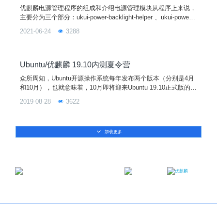
优麒麟电源管理程序的组成和介绍电源管理模块从程序上来说，
主要分为三个部分：ukui-power-backlight-helper 、ukui-power-
manager 、ukui-power-statistics 。
2021-06-24
3288
Ubuntu/优麒麟 19.10内测夏令营
众所周知，Ubuntu开源操作系统每年发布两个版本（分别是4月
和10月），也就意味着，10月即将迎来Ubuntu 19.10正式版的发
布，同时也包括优麒麟、Lubuntu、Ubuntu Mate等官方发行版
2019-08-28
3622
本的同步发布。这些官方发行版本除了继承Ubuntu最新版的更
新之外，还针对各自不同的桌面环境，不同的主题风格，以及不
同的应用软件进行维护和更新。所以在操作体验上也会给用户不
加载更多
一样的感受。
邮箱：contact@ukylin.com
微信公众号
微博
Copyright©2013-2023 麒麟软件有限公司版权所有
关于我们
｜