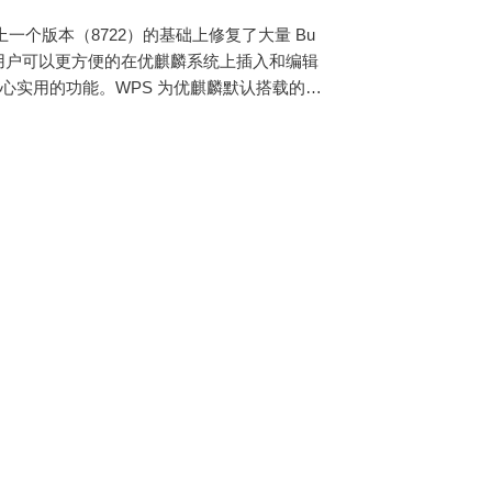
布。不仅在上一个版本（8722）的基础上修复了大量 Bu
使用户可以更方便的在优麒麟系统上插入和编辑
心实用的功能。WPS 为优麒麟默认搭载的办
新详