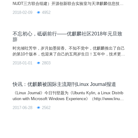
NUDT三方联合组建）开源创新联合实验室与天津麒麟信息技术
有限公司主导开发的全球开源项目，其宗旨是通过研发用户友好
2018-02-09
4952
的桌面环境以及特定需求的应用软件，为全球 Linux 桌面用户带
来非凡的全新体验！优麒麟操作系统是 Ubuntu 官方衍生版，得
到来自 Debian、Ubuntu、Mate、LUPA 等国际社区及众多国
不忘初心，砥砺前行——优麒麟社区2018年元旦致
辞
时光倾吐芳华，岁月如墨留香。不知不觉中，优麒麟推出了自己
的第10个版本，也迎来了自己的五周岁生日！五年中，技术更
迭，行业兴衰，多少曾经的英雄已渐渐淡去，然故事永存。我们
2018-01-01
2803
读着别人的故事，别人看着我们的成长，究竟谁又看懂了谁的芳
华岁月~扎心了，老铁！2017年末，又到了盘点芳华的时间，请
听小编细细为你道来这一年我们的成长。 2017年，优麒麟团
队听党指挥
快讯：优麒麟被国际主流期刊Linux Journal报道
《Linux Journal》今日刊登题为《Ubuntu Kylin, a Linux Distrib
ution with Microsoft Windows Experience》（http://www.linuxjo
urnal.com/content/ubuntu-kylin-linux-distribution-microsoft-wind
2017-06-28
2562
ows-experience）的文章，对优麒麟开源操作系统（http://www.
ubuntukylin.com/）进行了详细报道。