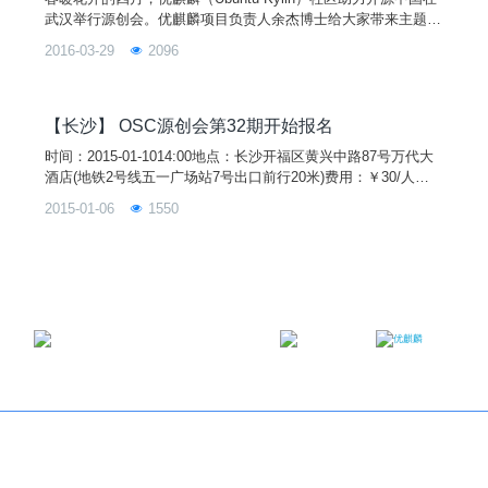
武汉举行源创会。​优麒麟项目负责人余杰博士给大家带来主题分
享《Ubuntu Snappy技术及其在IoT领域的应用前景》 。
2016-03-29
2096
【长沙】 OSC源创会第32期开始报名
时间：2015-01-1014:00地点：长沙开福区黄兴中路87号万代大
酒店(地铁2号线五一广场站7号出口前行20米)费用：￥30/人，
女士免费，积分50以上和开源软件作者免费，提供饮料和小食类
2015-01-06
1550
型：源创会引用标识：cs512发起人：阿娇OSC活动介绍：2015
年的第一场源创会将献给一个没去过的城市——长沙，去会会长
沙的oscer们！请大家下载OSC客户端用于现场扫描二维码签
邮箱：contact@ukylin.com
微信公众号
微博
Copyright©2013-2023 麒麟软件有限公司版权所有
关于我们
｜