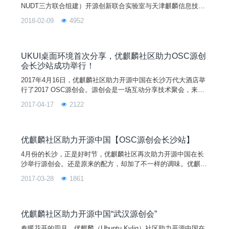
NUDT三方联合组建）开源创新联合实验室与天津麒麟信息技术
有限公司主导开发的全球开源项目，其宗旨是通过研发用户友好
2018-02-09
4952
的桌面环境以及特定需求的应用软件，为全球 Linux 桌面用户带
来非凡的全新体验！优麒麟操作系统是 Ubuntu 官方衍生版，得
到来自 Debian、Ubuntu、Mate、LUPA 等国际社区及众多国
UKUI桌面环境首次分享，优麒麟社区助力OSC源创
会长沙站成功举行！
2017年4月16日，优麒麟社区助力开源中国在长沙万代大酒店举
行了2017 OSC源创会。源创会是一场互动分享技术聚会，来自
各高校、社区的150余名开源爱好者参与了此次活动。 国防科技
2017-04-17
2122
大学余杰博士，作为本土知名开源项目负责人，受邀此次OSC
源创会，并发表了《UKUI轻量级桌面环境》的主题演讲。这是
优麒麟研发团队首次对外公开分享UKUI的内容，此次分享的内
容包括UKUI的发展历程、设计理念、当前进展以及后续计划。U
优麒麟社区助力开源中国【OSC源创会长沙站】
KUI是优麒麟研发团队推出的一个轻量级的Linux桌面环境，它基
4月份的长沙，正是好时节，优麒麟社区再次助力开源中国在长
于GTK和QT进行开发，发布后在国内外得到广泛关注，已经进
沙举行源创会。还是原来的配方，却加了不一样的调味。优麒麟
入Ubuntu库，并默认使用在优麒麟开源操作系统上，如2017年4
项目负责人余杰博士给源创会的伙伴们带来主题分享，不过这次
月刚火热发布的新版优麒麟17.04。提问环节，大家反响热烈，
2017-03-28
1861
不是《Ubuntu Snappy技术及其在IoT领域的应用前景》了哟，
踊跃互动，有的爱好者提出了一些很深入的问题，也有的爱好者
而是新主题《UKUI轻量级桌面环境》 ，让我们一起期待吧！
给出了很好的建议。
优麒麟社区助力开源中国“武汉源创会”
春暖花开的四月，优麒麟（Ubuntu Kylin）社区助力开源中国在