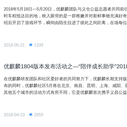
2018年5月18日—5月20日，优麒麟团队与义仓公益志愿者共同
时车程抵达目的地，映入眼帘的是一群稚嫩并对新鲜事物充满好
绍后开启了游戏环节，瞬间由陌生拉进了彼此之间距离，在场每位
每一位孩子送出优麒麟精心准备的爱心礼物，孩子们用她们天真
2018-05-21
1339
优麒麟1804版本发布活动之—“陪伴成长助学”20
在优麒麟研发团队和社区爱好者的共同努力下，优麒麟长期支持版18.
布的同时，优麒麟社区5月将在北京、南昌、昆明、上海、咸阳、
其他五个城市的活动方式有所不同，它是优麒麟首次携手义昌公益
益性质活动。 有这么一群山村孩子们却不会因为贫穷和苦难而阻难他们学习的渴望。为了鼓励和陪伴他们走过
一段美好的童年，我们将组织有爱心的大伙伴与小伙伴们在 5 月
纯的物质性援助外，还对偏远山区儿童需要心理引导和心灵陪伴
2018-04-23
2859
有一件搁置的书籍、一个玩具、一件衣服或其他物资，那将可以