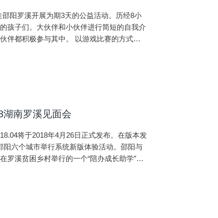
前往邵阳罗溪开展为期3天的公益活动。历经8小
奇的孩子们。大伙伴和小伙伴进行简短的自我介
伙伴都积极参与其中。 以游戏比赛的方式向
地笑容和真诚表示感恩，整个过程
18湖南罗溪见面会
04将于2018年4月26日正式发布。在版本发
邵阳六个城市举行系统新版体验活动。邵阳与
在罗溪贫困乡村举行的一个“陪办成长助学”公
来一次心灵沟通和行动协作活动。此次活动除单
的青少年提供可持续性的心灵陪伴帮助。如果您
在他们最需要的时候送去帮助和温暖！