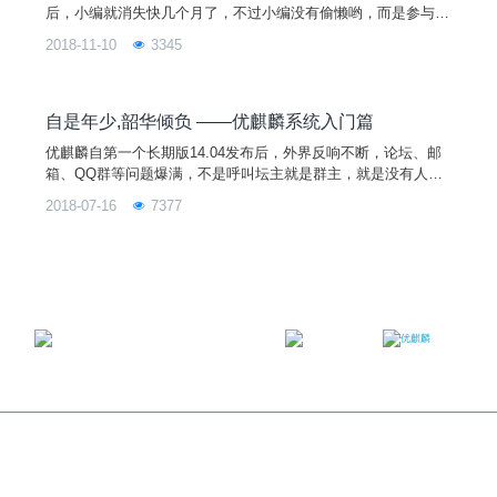
后，小编就消失快几个月了，不过小编没有偷懒哟，而是参与1
8.10的UKUI主题管理及发布派对去了。So，小编应该算比较勤
2018-11-10
3345
快的，你看，今天又来写第二篇“优麒麟文件管理器”，现在跟我
一起来认识这个管理工具吧。华味惭初识，新声喜尽闻——文件
管理器介绍对于文件管理器，我们并不陌生，它是提供用户界面
管理文件的软件，帮助处理日常工作，管理储存在本地
自是年少,韶华倾负 ——优麒麟系统入门篇
优麒麟自第一个长期版14.04发布后，外界反响不断，论坛、邮
箱、QQ群等问题爆满，不是呼叫坛主就是群主，就是没有人来
呼叫小编。小编觉得隐山几年，是时候将毕生所知传递给其他用
2018-07-16
7377
户了。当然功夫再深也是从基础练起，所以今天小编我就先从一
篇系统入门开篇讲起，欢迎小白用户前来围观。后面将会由浅入
深对优麒麟系统进行剖析，敬请期待。与君初相识，犹如故人归
——开机 打开计算机之门，带你走进科技的世界。轻按
邮箱：contact@ukylin.com
微信公众号
微博
Copyright©2013-2023 麒麟软件有限公司版权所有
关于我们
｜