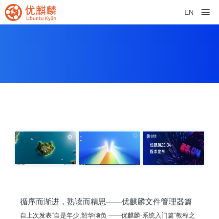
EN
循序而渐进，熟读而精思——优麒麟文件管理器篇
自上次发表“自是年少,韶华倾负 ——优麒麟-系统入门篇”教程之