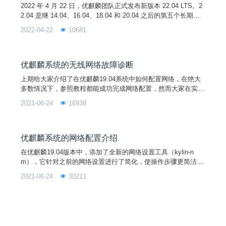
2022 年 4 月 22 日，优麒麟团队正式发布新版本 22.04 LTS。2
2.04 是继 14.04、16.04、18.04 和 20.04 之后的第五个长期支
持（LTS）版本，官方将提供 3 年的技术支持。图片与上一版本
2022-04-22
10681
相比，此次更新版本新增了显示剩余充电时间、复杂触摸手势及
操作动画教学、系统浅色模式设置、微信在线登录和支持开启个
人热点等新功能。进一步优化了任务栏区域展现形式、任务栏启
动时
优麒麟系统的无线网络故障诊断
上期给大家介绍了在优麒麟19.04系统中如何配置网络，在绝大
多数情况下，参照教程都能成功完成网络配置，然而大家在实际
操作过程中，可能会遇到一些特殊情况，本期小编就为大家介绍
2021-06-24
16938
在优麒麟19.04系统中配置无线网络时遇到故障的诊断方法。1、
列表中找不到我的无线网络。在显示的网络列表中，看不到您的
无线网络的原因有很多种：1）如果列表中不显示任何网络，则
表明您的无线硬件已关闭或工作不正常。确保打开无线硬件，
优麒麟系统的网络配置介绍
在优麒麟19.04版本中，添加了全新的网络设置工具（kylin-n
m），它针对之前的网络设置进行了简化，使操作步骤更简洁，
大家更容易上手，下面小编就介绍一下在优麒麟19.04系统中如
2021-06-24
30211
何使用它成功配置网络。1、无线网络配置如果您的计算机启用
了无线，则可在处于无线网线覆盖范围时连接到该网络，以访问
Internet、查看网络上的共享文件以及执行其他操作。1）如果计
算机上有无线硬件开关，请确保打开该开关