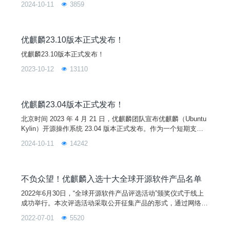
2024-10-11
3859
到了升级，提升了整体系统的稳定性和兼容性，为用户带来更好
的使用体验。新特性1. 6.11内核● AMD性能增强与优化● Intel
性能优化与Lunar Lake设备支持● AI 加速器支持增强●
优麒麟23.10版本正式发布！
优麒麟23.10版本正式发布！
2023-10-12
13110
优麒麟23.04版本正式发布！
北京时间 2023 年 4 月 21 日，优麒麟团队宣布优麒麟（Ubuntu
Kylin）开源操作系统 23.04 版本正式发布。作为一个短期支持
版本，优麒麟 23.04 默认搭载 Linux 6.2 内核和 Mesa 23.0 图形
2024-10-11
14242
驱动程序，并全面升级了一系列系统核心软件和基础库。此版本
主要用来为开发者提供开发和测试平台，欢迎大家下载使用。
不负众望！优麒麟入选十大全球开源软件产品名单
2022年6月30日，“全球开源软件产品评选活动”颁奖仪式于线上
成功举行。本次评选活动采取公开征集产品的形式，通过网络投
票和线上答辩最终评选出10个具有创新性、模式差异化、市场竞
2022-07-01
5520
争力的产品。优麒麟是由麒麟软件有限公司主导开发的全球开源