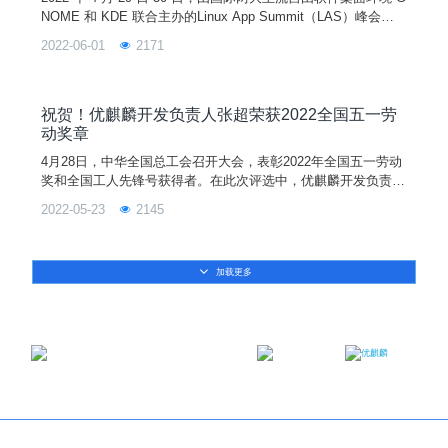
NOME 和 KDE 联合主办的Linux App Summit（LAS）峰会成
功举行。优麒麟社区技术总监李剑峰代表优麒麟团队，出席本次
2022-06-01
2171
峰会，并针对 UKUI 3.1 做了主题分享，本次分享主要介绍了 U
KUI 平板模式的特点、技术实现以及未来的规划。作为备受全球
开源爱好者关注的大会，LAS 旨在通过将所有参与创建优秀 L
祝贺！优麒麟开发负责人张超荣获2022全国五一劳
动奖章
4月28日，中华全国总工会召开大会，表彰2022年全国五一劳动
奖和全国工人先锋号获得者。在此次评选中，优麒麟开发负责人
张超，荣获全国五一劳动奖章。据了解，全国五一劳动奖，是全
2022-05-23
2145
国总工会为奖励在社会主义各项建设事业中做出突出贡献的职工
而颁发的荣誉奖章，是中国工人阶级最高奖项之一。作为开源技
术领域的杰出贡献者，张超长期关注桌面和移动Linux相关的各
加载更多
类开源新技术，从事于优麒麟、Ubuntu、Ubuntu
邮箱：contact@ukylin.com
微信公众号
微博
Copyright©2013-2023 麒麟软件有限公司版权所有
关于我们
｜