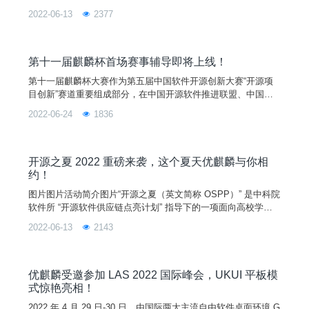
在过去的 9 年里，优麒麟与 Gitee 一同见证了开源活水的力
2022-06-13
2377
量，也经历了国内开源的飞速生长。图片当然，这飞速成长的背
后离不开一个个开源项目的推动、一名名开发者的贡献和一行行
代码的积累。为此，Gitee 的九周年庆典上，Gitee 决定将舞台
交给开源之水的引流者，从他们
第十一届麒麟杯首场赛事辅导即将上线！
第十一届麒麟杯大赛作为第五届中国软件开源创新大赛“开源项
目创新”赛道重要组成部分，在中国开源软件推进联盟、中国软
件行业协会、开放原子开源基金会、中国科协科学技术传播中
2022-06-24
1836
心、中国计算机学会开源发展委员会和绿色计算产业联盟指导
下，由麒麟软件有限公司、国防科技大学、优麒麟开源社区联合
中国软件开源创新大赛组委会共同举办，目前正在火热报名中。
为了让参赛选手加深对大赛基本情况和参赛流程的了解，同时进
开源之夏 2022 重磅来袭，这个夏天优麒麟与你相
一步理解各赛
约！
图片图片活动简介图片“开源之夏（英文简称 OSPP）” 是中科院
软件所 “开源软件供应链点亮计划” 指导下的一项面向高校学生
的暑期活动，由中国科学院软件研究所与 openEuler 社区共同举
2022-06-13
2143
办。2022 年为此系列活动的第三届，开源之夏旨在鼓励在校学
生积极参与开源软件的开发维护，促进优秀开源软件社区的蓬勃
发展。活动联合各大开源社区，针对重要开源软件的开发与维护
提供项目，并向全球高校学生开放报名。
优麒麟受邀参加 LAS 2022 国际峰会，UKUI 平板模
式惊艳亮相！
2022 年 4 月 29 日-30 日，由国际两大主流自由软件桌面环境 G