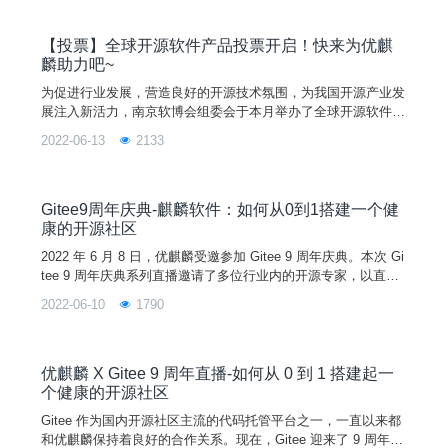
项目，致力于为全球用户带来更智能的用户体验，此次也成功入
选十大全球开源软件产品名单。此番获奖不仅是优麒麟社区的荣
誉，也是全体社区成员的共同荣誉，是大家共同努力的结果，
【投票】全球开源软件产品投票开启！快来为优麒
麟助力吧~
为促进行业发展，营造良好的开源技术氛围，为我国开源产业发
展注入新活力，南京软博会组委会于本月举办了全球开源软件创
新产品评选活动。目前，经组委会严格筛选，优麒麟和 UKUI 符
2022-06-13
2133
合申报要求并入围网络投票。作为全球开源软件产品中的一员，
优麒麟操作系统和 UKUI 桌面环境将持续优化迭代，拥抱开源、
回馈开源，为全球用户带来更智能的用户体验。希望大家多多支
持优麒麟和 UKUI，投上你的宝贵 1 票，一起为优
Gitee9周年庆典-麒麟软件：如何从0到1搭建一个健
康的开源社区
2022 年 6 月 8 日，优麒麟受邀参加 Gitee 9 周年庆典。本次 Gi
tee 9 周年庆典系列直播邀请了多位行业内的开源专家，以直播
的形式为大家带来技术干货分享。优麒麟作为受邀参加的开源社
2022-06-10
1790
区之一，由麒麟软件副总经理李震宁代表出席，为大家分享如何
搭建一个健康的开源社区。过去的一年是整个中国开源界具有里
程碑意义的一年。这一年，开源被列入十四五规划，国内的开源
开发者数量迎来了爆发式的增长。作
​优麒麟 X Gitee 9 周年直播-如何从 0 到 1 搭建起一
个健康的开源社区
Gitee 作为国内开源社区主流的代码托管平台之一，一直以来都
和优麒麟保持着良好的合作关系。现在，Gitee 迎来了 9 周年。