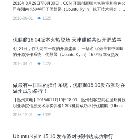
2016年8月29日至8月30日，CCN 开源创新联合实验室和搜狗公
司在湖南长沙举行了优麒麟（Ubuntu Kylin）线下技术例会，来
自 Canonical 研发经理 Anthony Wang、搜狗公司产品经理胡
2016-09-01
1625
伟、国防科技大学副研究员余杰、天津麒麟技术总监张超等人出
席本次会议。本次线下技术例会对优麒麟16.04 LTS工作进行了
总结，共同商讨了优麒麟 18.04 LTS 及搜狗Linux输入法的开发
计划和技术路线，为下一个优麒麟长期支持版确定了基本目标及
优麒麟16.04版本火热登场 天津麒麟共贺开源盛事
技术路线，制定了搜狗Linux输入法的下一步开发计划。在CCN
4月21日，作为两年一度的开源盛事， 一场名为“做最有中国味
联合实验室及搜狗等合作伙伴的大力协助下，优麒麟将会为成为
的开源操作系统—优麒麟（Ubuntu Kylin）16.04版本火热发
最有中国味的开源操作系统而不懈努力！更多具体的新特性和新
布”的小型媒体见面会在北京市丽亭华苑酒店热烈召开。同时，
工具将会根据开发计划陆续放出，敬请期待！
2016-04-21
4722
由优麒麟社区与开源中国联合打造的“优客源创会”即Ubuntu/优麒
麟 16.04版本发布派对活动将在全国数十个城市拉开大幕。 由国
防科技大学（NUDT）、工信部软件与集成电路促进中心（
做最有中国味的操作系统，优麒麟15.10发布派对在
温州成功举行！
【温州来电】2015年11月19日18:00，温州创客空间在温州科技
职业学院信息技术系实训楼1-307机房成功举行优麒麟（Ubuntu
Kylin）15.10发布派对暨“创客分享夜”活动！参加本次活动嘉宾
2015-12-01
1939
有温州科技职业学院信息技术系的领导、老师及80余位优麒麟爱
好者；在此特别感谢信息技术系各位领导、老师、学工办等对本
次活动筹备工作的大力支持和帮助。
Ubuntu Kylin 15.10 发布派对-郑州站成功举行