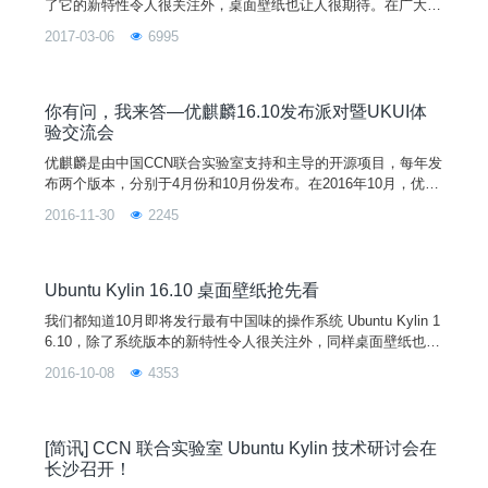
了它的新特性令人很关注外，桌面壁纸也让人很期待。在广大优
麒麟摄影爱好者和设计师的努力、精心设计下，20张桌面壁纸终
2017-03-06
6995
于新鲜出炉了！为弘扬中国传统文化与系统口号“最有中国味的
操作系统”一致，默认壁纸从该版本开始延用“中国风”风格。当
然，说到中国风，是不是有似曾相识的感觉。没错，不忘初心，
方得始终！这正是优麒麟主办的第一届桌面壁纸设计大赛（13.1
你有问，我来答—优麒麟16.10发布派对暨UKUI体
0版本）的主题。
验交流会
优麒麟是由中国CCN联合实验室支持和主导的开源项目，每年发
布两个版本，分别于4月份和10月份发布。在2016年10月，优麒
麟不仅发布了16.10版本，更全新推出了基于16.04版本的UKUI
2016-11-30
2245
预览版。此版本一发布，受到了河南财经政法大学及全国爱好者
的高度关注和好评，和通过线上平台和线下活动收到一些很好的
建议。今天，优麒麟核心开发者李剑峰受河南财经政法大学邀请
来到本校报告大厅为爱好者们详细介绍优麒麟最新版本和解答同
Ubuntu Kylin 16.10 桌面壁纸抢先看
学们的提问。
我们都知道10月即将发行最有中国味的操作系统 Ubuntu Kylin 1
6.10，除了系统版本的新特性令人很关注外，同样桌面壁纸也让
人很期待。在广大优麒麟摄影爱好者和设计师的努力和精心设计
2016-10-08
4353
下，20张桌面壁纸终于新鲜出炉了！该版本的默认壁纸还是沿用
以往的风格，小清新的蓝色、紫色、橙色构成一幅璀璨的星空
图，让人产生无限的意境美！
[简讯] CCN 联合实验室 Ubuntu Kylin 技术研讨会在
长沙召开！