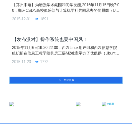
【郑州来电】为增强学术氛围和同学技能,2015年11月15日晚7:0
0，郑州CSDN高校俱乐部与计算机学社共同承办的优麒麟（Ubu
ntu Kylin）15.10 发布派对在河南财经政法大学龙子湖校区教1-1
2015-12-01
1891
19报告厅成功举行。参与嘉宾有优麒麟系统核心开发者杨祖洵，
郑州开源社负责人聂明洋、曹彬，河南经贸学院linux兴趣社团指
导老师亢院兵等。活动中，各位嘉宾分别从linux系统的发展、优
麒麟15.10的特性、开源操作系统的现状和未来、linux嵌入式应
【发布派对】操作系统也要中国风！
用技术等方面向参加活动的同学做了介绍。
2015年11月6日19:30-22:00，西农Linux用户组和西农信息学院
组织部在信息工程学院机房三层M2教室举办了优麒麟（Ubuntu
Kylin）15.10 的发布派对。本次发布派对还得到了Ubuntu、开
2015-11-23
1772
源中国社区、SpeedyCloud、Seafile、北京 GNOME、开源社以
及全校众多社区爱好者的广泛参与与热情支持！
加载更多
邮箱：contact@ukylin.com
微信公众号
微博
Copyright©2013-2023 麒麟软件有限公司版权所有
关于我们
｜