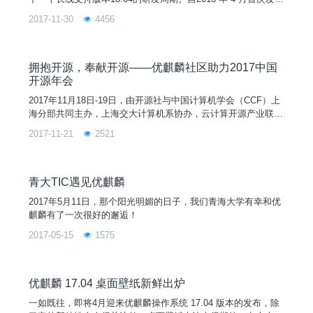
以来，优麒麟已经发布10个版本，得到了全球尤其是中国用户的
2017-11-30
4456
喜爱。截止日前，仅其官网点击下载量已突破 1600 万次(不包括
其他链接和共享镜像的下载)。这对于操作系统市场占有率不足
1%的Linux操作系统来说，已经是非常可观的数据，也在一定程
度上反应出优麒麟系统的受欢迎程度。
拥抱开源，奉献开源——优麒麟社区助力2017中国
开源年会
2017年11月18日-19日，由开源社与中国计算机学会（CCF）上
海分部共同主办，上海交大计算机系协办，云计算开源产业联盟
合作，联合举办的2017中国开源年会（COSCon'17-China Open
2017-11-21
2521
Source Conference 2017) 在上海交大闵行校区陈瑞球楼如期举
行。
青大TIC遇见优麒麟
2017年5月11日，那个阳光明媚的日子，我们青海大学有幸和优
麒麟有了一次很好的邂逅！
2017-05-15
1575
优麒麟 17.04 桌面壁纸新鲜出炉
一如既往，即将4月迎来优麒麟操作系统 17.04 版本的发布，除