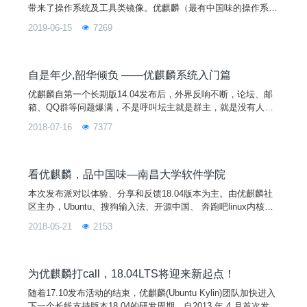
带来了操作系统及工具类镜像。优麒麟（最有中国味的操作系
统），MX Linux（近段时间在DistroWatch上突飞猛进），Linux
2019-06-15
7269
Mint（听说解决了Ubuntu著名的内部错误）、Redis、HAprox
y。 什么是镜像站？咱先补补课——这么说，没有镜像站，直连
国外源站下载组件就像“望包石”，等到花都谢了，然后下载失
败，能否成
自是年少,韶华倾负 ——优麒麟系统入门篇
优麒麟自第一个长期版14.04发布后，外界反响不断，论坛、邮
箱、QQ群等问题爆满，不是呼叫坛主就是群主，就是没有人来
呼叫小编。小编觉得隐山几年，是时候将毕生所知传递给其他用
2018-07-16
7377
户了。当然功夫再深也是从基础练起，所以今天小编我就先从一
篇系统入门开篇讲起，欢迎小白用户前来围观。后面将会由浅入
深对优麒麟系统进行剖析，敬请期待。与君初相识，犹如故人归
——开机 打开计算机之门，带你走进科技的世界。轻按
看优麒麟，品中国味—南昌大学软件学院
本次发布派对以体验、分享和反馈18.04版本为主。由优麒麟社
区主办，Ubuntu、搜狗输入法、开源中国、 奔跑吧linux内核、
开源社等单位协办，南昌大学软件学院承办，并将在北京、上
2018-05-21
2153
海、昆明、咸阳、邵阳、深圳、武汉、长沙八个城市同步举行。
您的热情参与将有助于扩大开源文化和优麒麟在全国的影响力和
用户群，为Linux开源操作系统应用创造良好的社区基础，并进
一步促进Linux开源操作系统应用生态环境的建设！
为优麒麟打call，18.04LTS将迎来新起点！
随着17.10发布活动的结束，优麒麟(Ubuntu Kylin)团队加快进入
下一个长线支持版本18.04的研发周期。自2013 年 4 月首次发布