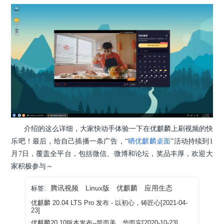
介绍的这么详细，大家快动手体验一下在优麒麟上刷视频的快
乐吧！最后，给自己插播一条广告，“
晒优麒麟桌面
”活动持续到1
月7日，覆盖全平台，包括微信、微博和论坛，奖品丰厚，欢迎大
家积极参与～
腾讯视频
Linux版
优麒麟
应用生态
标签:
优麒麟 20.04 LTS Pro 发布 - 以初心，铸匠心[2021-04-
23]
优麒麟20.10版本发布--简而美，华而实[2020-10-23]