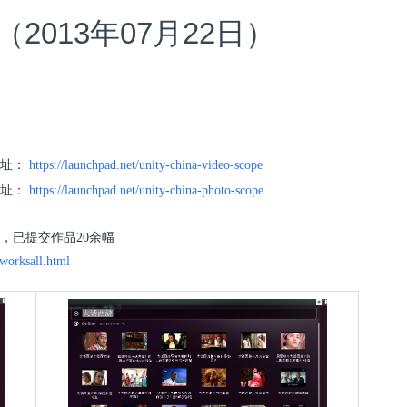
讯（2013年07月22日）
地址：
https://launchpad.net/unity-china-video-scope
地址：
https://launchpad.net/unity-china-photo-scope
8人，已提交作品20余幅
worksall.html