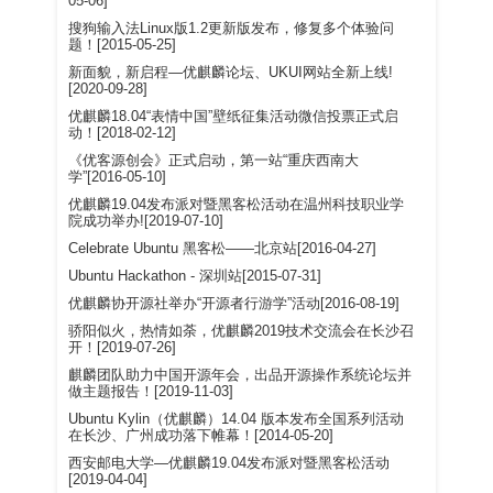
05-06]
搜狗输入法Linux版1.2更新版发布，修复多个体验问
题！[2015-05-25]
新面貌，新启程—优麒麟论坛、UKUI网站全新上线!
[2020-09-28]
优麒麟18.04“表情中国”壁纸征集活动微信投票正式启
动！[2018-02-12]
《优客源创会》正式启动，第一站“重庆西南大
学”[2016-05-10]
优麒麟19.04发布派对暨黑客松活动在温州科技职业学
院成功举办![2019-07-10]
Celebrate Ubuntu 黑客松——北京站[2016-04-27]
Ubuntu Hackathon - 深圳站[2015-07-31]
优麒麟协开源社举办“开源者行游学”活动[2016-08-19]
骄阳似火，热情如荼，优麒麟2019技术交流会在长沙召
开！[2019-07-26]
麒麟团队助力中国开源年会，出品开源操作系统论坛并
做主题报告！[2019-11-03]
Ubuntu Kylin（优麒麟）14.04 版本发布全国系列活动
在长沙、广州成功落下帷幕！[2014-05-20]
西安邮电大学—优麒麟19.04发布派对暨黑客松活动
[2019-04-04]