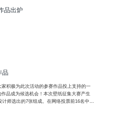
获奖作品出炉
选作品
了，感谢大家积极为此次活动的参赛作品投上支持的一
常高的作品成为候选机会！本次壁纸征集大赛产生
lin设计师选出的7张组成。在网络投票前16名中由