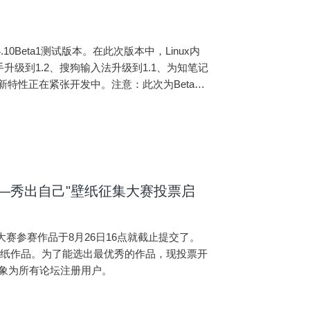
.10Beta1测试版本。在此次版本中，Linux内
客助手升级到1.2、搜狗输入法升级到1.1、为知笔记
的新特性正在紧张开发中。注意：此次为Beta1
·My Self ——秀出自己"壁纸征集大赛投票启
自己"壁纸征集大赛参赛作品于8月26日16点就截止提交了。
壁纸作品。为了能选出最优秀的作品，现投票开
对象为所有论坛注册用户。