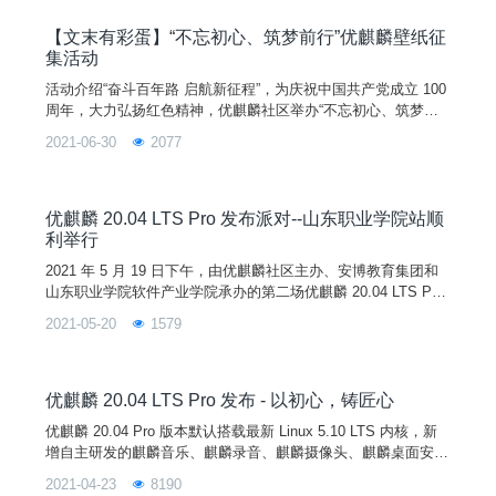
源镜像站点，而且优麒麟社区诚邀更多的高校、开源社区镜像站
为优麒麟操作系统提供镜像服务！官方软件仓库网址：archiv
【文末有彩蛋】“不忘初心、筑梦前行”优麒麟壁纸征
集活动
活动介绍“奋斗百年路 启航新征程”，为庆祝中国共产党成立 100
周年，大力弘扬红色精神，优麒麟社区举办“不忘初心、筑梦前
行”壁纸征集活动，壁纸内容可围绕红色历程、人物风采、时代
2021-06-30
2077
新貌，依托历史素材和研究史料，运用丰富的表现形式和设计手
法再现 1921 年至今 100 年来的重大历史事件和杰出人物，再现
百年来中国共产党艰苦卓绝的奋斗历程和不朽功勋。如果你也想
抒发你的红色情怀，描绘心中的那幅画面，那就
优麒麟 20.04 LTS Pro 发布派对--山东职业学院站顺
利举行
2021 年 5 月 19 日下午，由优麒麟社区主办、安博教育集团和
山东职业学院软件产业学院承办的第二场优麒麟 20.04 LTS Pro
发布派对在山东职业学院 3 号教学楼 3109 报告厅顺利举行。
2021-05-20
1579
优麒麟 20.04 LTS Pro 发布 - 以初心，铸匠心
优麒麟 20.04 Pro 版本默认搭载最新 Linux 5.10 LTS 内核，新
增自主研发的麒麟音乐、麒麟录音、麒麟摄像头、麒麟桌面安装
程序、麒麟蓝牙、麒麟传书、麒麟U盘启动器、麒麟计算器、麒
2021-04-23
8190
麟扫描等 9 款应用软件。