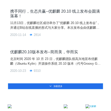
携手同行，生态共赢--优麒麟 20.10 线上发布会圆满
落幕！
11月13日，优麒麟社区成功举办了“优麒麟 20.10 线上发布会”，
并通过B站在线直播的形式与大家分享。本次发布会由优麒麟社
区携手当前国内主流应用厂商代表，一起分享在 Linux 生态领域
2020-11-14
2814
的最新成果和实践分享，不仅获得了大家有爱的刷屏和关注，也
让我们感受到了大家寄予的殷切期望。8年开源，硕果累累优麒
麟拥有8年开源实践经验服务非洲7国走过50+城市举办100余场
线下活动贡献社区代码数百万行贡献开源
优麒麟20.10版本发布--简而美，华而实
北京时间 2020 年 10 月 23 日，优麒麟团队很高兴地宣布优麒
麟（Ubuntu Kylin）开源操作系统 20.10 版本（代号Groovy Gor
illa）正式发布。20.10 是优麒麟发布的第 16 个版本，提供 9 个
2020-10-23
9310
月的技术支持，与 Ubuntu 20.10、Lubuntu 20.10、Xubuntu 20.
10、Ubuntu Mate 20.10 等开源发行版全球同步发布。
加载更多