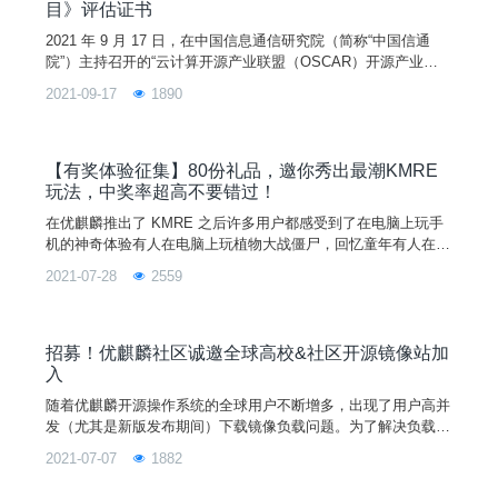
目》评估证书
2021 年 9 月 17 日，在中国信息通信研究院（简称“中国信通
院”）主持召开的“云计算开源产业联盟（OSCAR）开源产业大
会”上，优麒麟开源项目荣获中国信通院颁发的“可信开源项目”评
2021-09-17
1890
估证书。麒麟软件有限公司副总裁李震宁、优麒麟社区负责人刘
敏受邀成为可信开源治理标准专家组成员。大会正式宣布了可信
开源社区共同体（TWOS）的成立，优麒麟很荣幸成为其中一
员。本次开源产业大会由中国信息通信研究院、中
【有奖体验征集】80份礼品，邀你秀出最潮KMRE
玩法，中奖率超高不要错过！
在优麒麟推出了 KMRE 之后许多用户都感受到了在电脑上玩手
机的神奇体验有人在电脑上玩植物大战僵尸，回忆童年有人在电
脑上体验了一把跑酷的快乐还有人轻松实现电脑和手机的文件互
2021-07-28
2559
通，大大提高工作效率这样前沿的功能，作为21世纪科技爱好者
的你怎么能错过！？现在我们有奖邀请大家来体验 KMRE 的新
功能，不管是新用户还是老用户，只要你在微博/抖音/微信/B 站
等任意一个社交平台上发布你使用 KMRE 的视频
招募！优麒麟社区诚邀全球高校&社区开源镜像站加
入
随着优麒麟开源操作系统的全球用户不断增多，出现了用户高并
发（尤其是新版发布期间）下载镜像负载问题。为了解决负载问
题，致力于让爱好者拥有优质下载使用体验的优麒麟团队，除了
2021-07-07
1882
已提升服务器带宽外，也正积极扩展开源镜像下载渠道。目前不
仅同步了阿里、华为、网易、360、开源社、清华大学等15个开