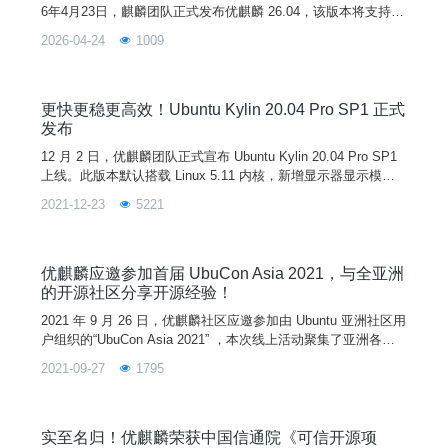
6年4月23日，麒麟团队正式发布优麒麟 26.04，该版本将支持9
个月。优麒麟 26.04 基于 Linux 7.0 内核构建，对基础库、子系
2026-04-24
1009
统和核心软件等进行了重大升级，增强了系统的稳定性和兼容
性，并将桌面环境组件升级至UKUI 4.20，带来更流畅、更可靠
的用户体验！新功能1. Linux 7.0 内核优麒麟 26.04
更快更稳更高效！Ubuntu Kylin 20.04 Pro SP1 正式
发布
12 月 2 日，优麒麟团队正式宣布 Ubuntu Kylin 20.04 Pro SP1
上线。此版本默认搭载 Linux 5.11 内核，新增显示器显示模式
的记忆支持、鼠标拖拽支持等功能，优化网络插件、登录程序和
2021-12-23
5221
定时关机等系统组件，修复了用户手册程序崩溃、软件商店暂停
键刷新不及时、蓝牙传输空文件失败等严重问题， 累计 200+
桌面环境和应用软件方面的已知问题得到解决，从而全面提升系
统稳定性和
优麒麟应邀参加首届 UbuCon Asia 2021，与全亚洲
的开源社区分享开源经验！
2021 年 9 月 26 日，优麒麟社区应邀参加由 Ubuntu 亚洲社区用
户组织的“UbuCon Asia 2021” ，本次线上活动聚集了亚洲各地
的 Ubuntu 开源社区大牛和爱好者，分享他们在本国 Ubuntu 社
2021-09-27
1795
区发展和实践案例。作为国内受邀参加的开源社区，优麒麟社区
的工程师们带来了精彩的演讲。01首先是优麒麟社区研发经理张
超带来的《平板模式下的 UKUI 3.0 技术分享(UKUI3
实至名归！优麒麟荣获中国信通院《可信开源项