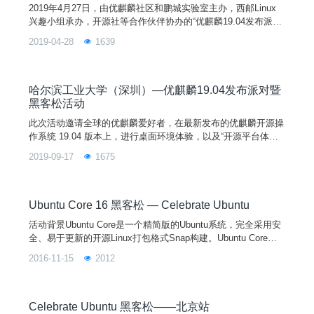
2019年4月27日，由优麒麟社区和鹏城实验室主办，西邮Linux
兴趣小组承办，开源社等合作伙伴协办的“优麒麟19.04发布派对
暨黑客松活动”在西安邮电大学圆满完成。活动吸引了校内外的
2019-04-28
1639
学生、开源爱好者共同参与，大家共聚一堂，共享Linux盛宴。
哈尔滨工业大学（深圳）—优麒麟19.04发布派对暨
黑客松活动
此次活动邀请全球的优麒麟爱好者，在最新发布的优麒麟开源操
作系统 19.04 版本上，进行桌面环境体验，以及“开源平台体
验”和“找bug小能手”活动，在半天的时间内更深入的了解开源文
2019-09-17
1675
化。如果您对优麒麟系统感兴趣，对开源社区有好奇，欢迎您加
入我们，一起享受发布派对和黑客松活动的快乐吧！
Ubuntu Core 16 黑客松 — Celebrate Ubuntu
活动背景Ubuntu Core是一个精简版的Ubuntu系统，完全采用安
全、易于更新的开源Linux打包格式Snap构建。Ubuntu Core针
对生产环境从头开始设计，并在安全性和易维护性方面进行了优
2016-11-15
2012
化。同时，Ubuntu Core为快速打造物联网设备和嵌入式设备提
供了一个安全的支持平台。为了庆祝Ubuntu Core 16正式发布，
特此专为欲在IoT领域大展拳脚的各路开发高手，创客团队举办
Ub
Celebrate Ubuntu 黑客松——北京站