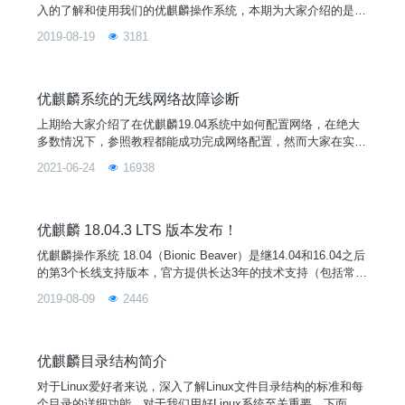
入的了解和使用我们的优麒麟操作系统，本期为大家介绍的是优
麒麟电源管理工具。在优麒麟系统的桌面应用中，电源管理工具
2019-08-19
3181
(ukui-power-manager)能够监听系统事件和用户偏好设置，用来
设置电源选项和屏保选项，比如设置显示器空闲多久进入睡眠和
屏保采用的界面，同时还提供了显示电源相关的属性，功率，充
放电统计等功能。相比台式机，笔记本电脑增加了
优麒麟系统的无线网络故障诊断
上期给大家介绍了在优麒麟19.04系统中如何配置网络，在绝大
多数情况下，参照教程都能成功完成网络配置，然而大家在实际
操作过程中，可能会遇到一些特殊情况，本期小编就为大家介绍
2021-06-24
16938
在优麒麟19.04系统中配置无线网络时遇到故障的诊断方法。1、
列表中找不到我的无线网络。在显示的网络列表中，看不到您的
无线网络的原因有很多种：1）如果列表中不显示任何网络，则
表明您的无线硬件已关闭或工作不正常。确保打开无线硬件，
优麒麟 18.04.3 LTS 版本发布！
优麒麟操作系统 18.04（Bionic Beaver）是继14.04和16.04之后
的第3个长线支持版本，官方提供长达3年的技术支持（包括常规
更新/ Bug 修复/安全升级），期间会提供阶段性的更新版本。今
2019-08-09
2446
日发布的18.04.3为第三个更新版本。优麒麟 18.04.3 在 18.04.2
的基础上，进行了全面的安全升级和bug修复，包括截至8月1日
以来在Ubuntu安全通知上所有的安全更新，以及
优麒麟目录结构简介
对于Linux爱好者来说，深入了解Linux文件目录结构的标准和每
个目录的详细功能，对于我们用好Linux系统至关重要，下面就