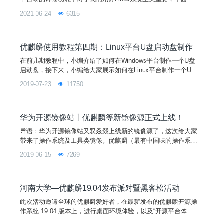
由小编给大家介绍下优麒麟系统的目录结构，PS: 同样适用于其
2021-06-24
6315
他Linux发行版。
优麒麟使用教程第四期：Linux平台U盘启动盘制作
在前几期教程中，小编介绍了如何在Windows平台制作一个U盘
启动盘，接下来，小编给大家展示如何在Linux平台制作一个U盘
启动盘（以优麒麟19.04镜像为例）。同时我们下一期会继续推
2019-07-23
11750
出“优麒麟使用教程第五期：双系统安装”，敬请期待！一、下载
系统镜像1、做U盘启动盘的首要任务就是准备好系统镜像。进
入优麒麟官网 www.ubuntukylin.com/downloads 下载最新版19.
04系统并检
华为开源镜像站丨优麒麟等新镜像源正式上线！
导语：华为开源镜像站又双叒叕上线新的镜像源了，这次给大家
带来了操作系统及工具类镜像。优麒麟（最有中国味的操作系
统），MX Linux（近段时间在DistroWatch上突飞猛进），Linux
2019-06-15
7269
Mint（听说解决了Ubuntu著名的内部错误）、Redis、HAprox
y。 什么是镜像站？咱先补补课——这么说，没有镜像站，直连
国外源站下载组件就像“望包石”，等到花都谢了，然后下载失
败，能否成
河南大学—优麒麟19.04发布派对暨黑客松活动
此次活动邀请全球的优麒麟爱好者，在最新发布的优麒麟开源操
作系统 19.04 版本上，进行桌面环境体验，以及“开源平台体