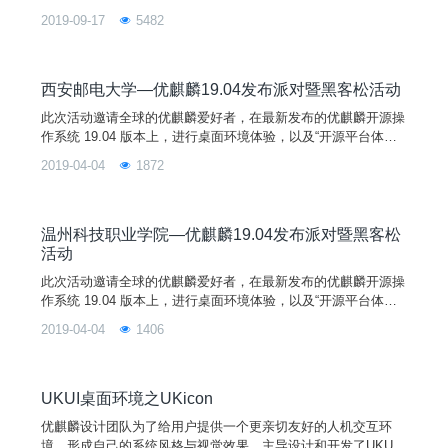
发布。此次发布的19.04版本以追求稳定性为目标，在系统内
2019-09-17
5482
核、基础服务、桌面环境、特色应用上进行一系列细致的改进，
为用户提供更好更新的使用体验。同时发布的还有Ubuntu 19.0
4、Lubuntu 19.04、Xubuntu 19.04、Ubuntu Mate 19.04等开源
发行版。
西安邮电大学—优麒麟19.04发布派对暨黑客松活动
此次活动邀请全球的优麒麟爱好者，在最新发布的优麒麟开源操
作系统 19.04 版本上，进行桌面环境体验，以及“开源平台体
验”和“找bug小能手”活动，在半天的时间内更深入的了解开源文
2019-04-04
1872
化。如果您对优麒麟系统感兴趣，对开源社区有好奇，欢迎您加
入我们，一起享受发布派对和黑客松活动的快乐吧！
温州科技职业学院—优麒麟19.04发布派对暨黑客松
活动
此次活动邀请全球的优麒麟爱好者，在最新发布的优麒麟开源操
作系统 19.04 版本上，进行桌面环境体验，以及“开源平台体
验”和“找bug小能手”活动，在半天的时间内更深入的了解开源文
2019-04-04
1406
化。如果您对优麒麟系统感兴趣，对开源社区有好奇，欢迎您加
入我们，一起享受发布派对和黑客松活动的快乐吧！
UKUI桌面环境之UKicon
优麒麟设计团队为了给用户提供一个更亲切友好的人机交互环
境，形成自己的系统风格与视觉效果，主导设计和开发了UKUI