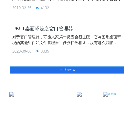
桌面环境，而UKicon就是UKUI设计的重要组成部分。
2019-02-26
4102
UKUI 桌面环境之窗口管理器
对于窗口管理器，可能大家第一反应会很生疏，它与图形桌面环
境的其他组件如文件管理器、任务栏等相比，没有那么显眼，而
是依托着应用程序的窗口进行体现。虽然不起眼，但是却不能忽
2020-09-08
8085
视了窗口管理器的重要作用，没有了它，大部分应用程序窗口将
无法改变位置、大小，也无法进行拖动，窗口的布局以及窗口之
间的堆叠关系也无法控制。 图１ 无窗口管理器的桌面 接下
加载更多
来，就让小编带领大家进一步了解窗口管理器吧！
邮箱：contact@ukylin.com
微信公众号
微博
Copyright©2013-2023 麒麟软件有限公司版权所有
关于我们
｜