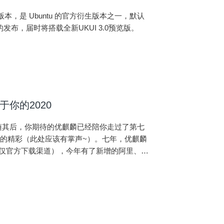
个版本，是 Ubuntu 的官方衍生版本之一，默认
本的发布，届时将搭载全新UKUI 3.0预览版。
你的2020
随其后，你期待的优麒麟已经陪你走过了第七
的精彩（此处应该有掌声~）。七年，优麒麟
次（仅官方下载渠道），今年有了新增的阿里、华