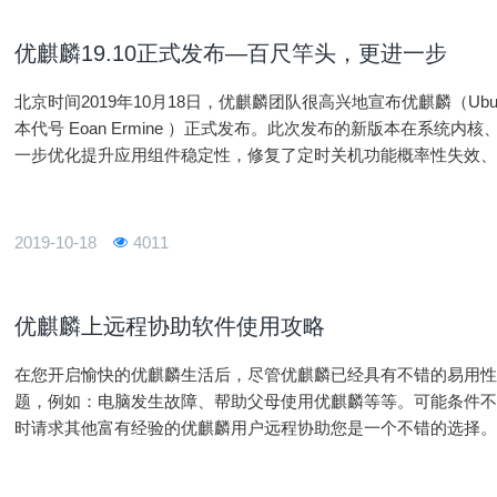
优麒麟19.10正式发布—百尺竿头，更进一步
北京时间2019年10月18日，优麒麟团队很高兴地宣布优麒麟（Ubuntu
本代号 Eoan Ermine ）正式发布。此次发布的新版本在系统
一步优化提升应用组件稳定性，修复了定时关机功能概率性失效、
题，从而为用户提供更加高效稳定的使用体验。特别是全新开发
置更加便捷。同时发布的还有 Ubuntu 19.10、Lubuntu 19.10、Xubunt
版。
2019-10-18
4011
优麒麟上远程协助软件使用攻略
在您开启愉快的优麒麟生活后，尽管优麒麟已经具有不错的易用
题，例如：电脑发生故障、帮助父母使用优麒麟等等。可能条件
时请求其他富有经验的优麒麟用户远程协助您是一个不错的选择
人仍会无法复现您遇到的问题，笔者建议您选择信任的其他用户
麒麟上发起