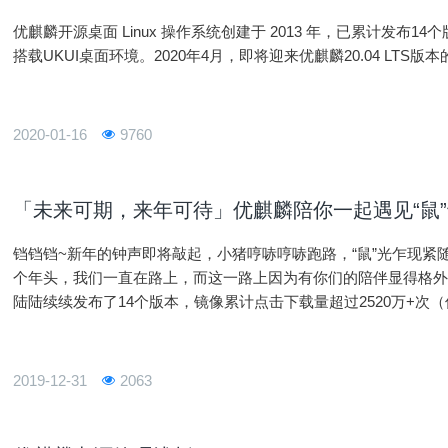
优麒麟开源桌面 Linux 操作系统创建于 2013 年，已累计发布14
搭载UKUI桌面环境。2020年4月，即将迎来优麒麟20.04 LTS版
2020-01-16
9760
「未来可期，来年可待」优麒麟陪你一起遇见“鼠”于
铛铛铛~新年的钟声即将敲起，小猪哼哧哼哧跑路，“鼠”光乍现紧
个年头，我们一直在路上，而这一路上因为有你们的陪伴显得格外
陆陆续续发布了14个版本，镜像累计点击下载量超过2520万+
为和重庆大学镜像站加持，2019年净增下载量达到2
2019-12-31
2063