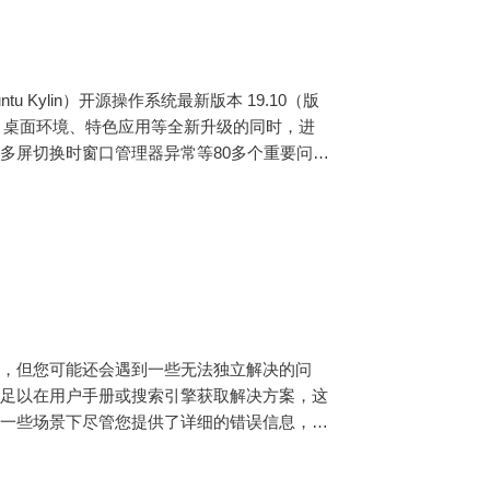
 Kylin）开源操作系统最新版本 19.10（版
内核、桌面环境、特色应用等全新升级的同时，进
多屏切换时窗口管理器异常等80多个重要问
的软件中心和控制面板，将使软件管理和系统配
u 19.10、Ubuntu Mate 19.10 等开源发行
性，但您可能还会遇到一些无法独立解决的问
不足以在用户手册或搜索引擎获取解决方案，这
。一些场景下尽管您提供了详细的错误信息，他
远程连接至您的电脑获取协助。那么，如何在优