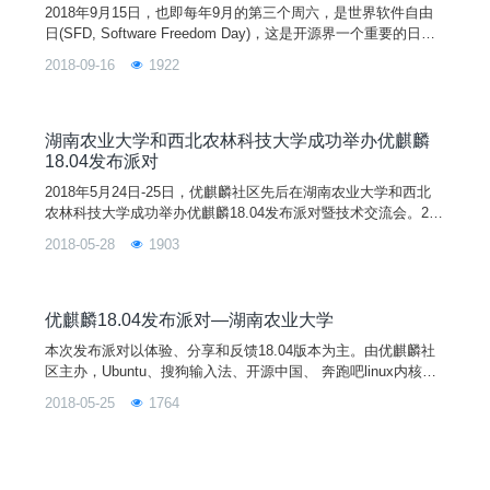
2018年9月15日，也即每年9月的第三个周六，是世界软件自由
日(SFD, Software Freedom Day)，这是开源界一个重要的日
子，这一天，全世界各大开源组织与社区，将举办各式各样的活
2018-09-16
1922
动，共同庆祝这个特殊的节日，同时向公众推广和宣传自由/开
源软件。作为开源世界一员的优麒麟社区，也在今天，携手爱好
者协会在湖南农业大学举办了软件自由日-优麒麟黑客松&系统体
验活动。
湖南农业大学和西北农林科技大学成功举办优麒麟
18.04发布派对
2018年5月24日-25日，优麒麟社区先后在湖南农业大学和西北
农林科技大学成功举办优麒麟18.04发布派对暨技术交流会。24
日下午，优麒麟负责人余杰博士、湖南农业大学信息科学技术学
2018-05-28
1903
院辛继红院长和陈义明老师，及来自农大的百余位学生在生命科
学楼国际会议厅举行会议。会上，辛继红院长致开幕词并对各位
来宾表示热烈欢迎。优麒麟社区/国防科大余杰博士从祖国最近3
0年来取得的各项成就，到最近沸沸扬扬的中芯事件，启示同学
优麒麟18.04发布派对—湖南农业大学
们掌握核心技术的重要性，并深入浅出地向各位同学介绍芯片与
本次发布派对以体验、分享和反馈18.04版本为主。由优麒麟社
操作系统的关系，引领同学们步入Linux操作系统的世界。面对
区主办，Ubuntu、搜狗输入法、开源中国、 奔跑吧linux内核、
科技的洗礼，在场的同学们仔细聆听并积极参与，现场气氛持续
开源社等单位协办，湖南农业大学承办，并将在北京、南昌、昆
高涨。随后的互动环节，同学们都踊跃地对操作系统相关问题提
2018-05-25
1764
明、上海、咸阳、邵阳、深圳七个城市同步举行。您的热情参与
出了自己的疑问，余博士对此一一进行了细心解答。
将有助于扩大开源文化和优麒麟在全国的影响力和用户群，为Li
nux开源操作系统应用创造良好的社区基础，并进一步促进Linux
开源操作系统应用生态环境的建设！