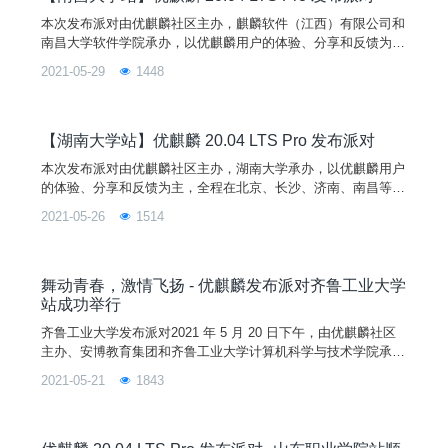
本次发布派对由优麒麟社区主办，麒麟软件（江西）有限公司和
南昌大学软件学院承办，以优麒麟用户的体验、分享和反馈为
主，旨在与南昌大学的学生分享优麒麟 20.04 Pro 版本的新特
2021-05-29
1448
性，带领学生们更深入地了解 Linux 开源操作系统，熟悉开源文
化。除此之外，还将为同学们带来信创全景介绍，通过切入国产
操作系统在行业的发展创新，使得同学们了解如何在大环境之下
对行业人才进行技术培养。
【湖南大学站】优麒麟 20.04 LTS Pro 发布派对
本次发布派对由优麒麟社区主办，湖南大学承办，以优麒麟用户
的体验、分享和反馈为主，全程在北京、长沙、济南、南昌等城
市举办。本次活动旨在与湖南大学的学生分享优麒麟 20.04 LTS
2021-05-26
1514
Pro 版本的新特性，带领学生们更深入地了解 Linux 开源操作系
统，了解开源文化。
舞动青春，激情飞扬 - 优麒麟发布派对齐鲁工业大学
站成功举行
齐鲁工业大学发布派对2021 年 5 月 20 日下午，由优麒麟社区
主办、安博教育集团和齐鲁工业大学计算机科学与技术学院承办
的第三场优麒麟 20.04 LTS Pro 发布派对在齐鲁工业大学图书馆
2021-05-21
1843
报告厅顺利举行。齐鲁工业大学（山东省科学院）副教授成金
勇、党委副书记郭强、计算机科学与工程学院团委书记李杰、安
博教育集团山东师创软件实训学院副院长秦怡、合作中心总监李
君、优麒麟研发负责人-国防科技大学刘晓