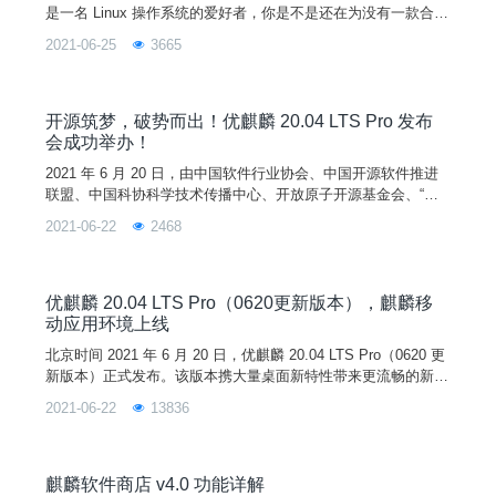
是一名 Linux 操作系统的爱好者，你是不是还在为没有一款合适
的 CAD 软件而感到苦恼，不要悲伤、不要苦恼，现在小优宣
2021-06-25
3665
布，一款方便好用的 CAD 软件（浩辰 CAD 2021 Linux 版本）
正式登录优麒麟啦！！！浩辰 CAD 2021 Linux 版功能介绍浩辰
CAD Linux 2021 版是浩辰软件基于 Linux 系统开发的
开源筑梦，破势而出！优麒麟 20.04 LTS Pro 发布
会成功举办！
2021 年 6 月 20 日，由中国软件行业协会、中国开源软件推进
联盟、中国科协科学技术传播中心、开放原子开源基金会、“科
创中国”开源创新联合体主办，优麒麟开源社区和麒麟软件有限
2021-06-22
2468
公司承办的《优麒麟 20.04 LTS Pro 发布会暨第十届“麒麟杯”全
国开源应用软件开发大赛专家研讨会》在北京丽亭华苑酒店成功
举行。本次会议嘉宾阵容豪华，邀请了中国工程院院士、开源软
件领域的教授和专家、优麒麟核心开发
优麒麟 20.04 LTS Pro（0620更新版本），麒麟移
动应用环境上线
北京时间 2021 年 6 月 20 日，优麒麟 20.04 LTS Pro（0620 更
新版本）正式发布。该版本携大量桌面新特性带来更流畅的新体
验，麒麟移动应用环境全新上线优麒麟开源操作系统，一键纵享
2021-06-22
13836
移动应用生态。开源筑梦，破势而出，优麒麟 20.04 LTS Pro
（0620 更新版本）将是您最佳的操作系统平台选择。在本次更
新版本中，UKUI 桌面环境迎来 UI 全面细节优化、核心组件完
善和多
麒麟软件商店 v4.0 功能详解