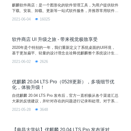
麒麟软件商店：是一个图形化的软件管理工具，为用户提供软件
下载、安装、卸载、更新等一站式软件服务，并推荐常用软件和
优质精选软件。用户不仅可以通过快速搜索定位到自己需要的软
2021-06-04
16025
件，还可以根据具体需求在商店的分类索引中找到相关软件。软
件商店列表上的每一款软件都有详细的信息记录供参考，用户可
以根据需要下载安装。软件商店 4.01界面优化下面是麒麟软件
商店新版本与旧版本的首页界面对比（图1、图2），新版本的软
软件商店 UI 升级之旅 - 带来视觉极致享受
件
2020年是个特别的一年，我们重新定义了系统桌面的UI环境，
基于更加扁平、轻量的设计理念去诠释优麒麟整个系统设计生
态，同时，秉持着对用户的诉求以及对产品的全面提升，我们此
2021-06-02
2626
次对软件商店进行了整体功能优化。UI升级，这次，我们“大有
不同”。1麒麟软件商店是什么？集全库的应用搜索、应用下载、
应用升级、海量的资源库、排行功能、新品推荐等功能于一体，
增加了麒麟ID账号系统，打通多台电脑账号关联应用。相较于
优麒麟 20.04 LTS Pro（0528更新），多项细节优
化，体验升级！
自优麒麟 20.04 LTS Pro 发布后，官方一直积极从各个渠道汇总
大家的反馈建议，并针对存在的问题进行记录和处理。对于系统
使用过程中遇到的任何问题或者建议，欢迎大家通过系统中用户
2021-05-28
3648
反馈程序、微信交流群、QQ交流群、官方邮箱、优麒麟社区论
坛等方式反馈。官方将根据各组件新增功能及bug修复的情况不
定期发布系统更新，让我们一起努力，打造更好用的Linux操作
系统！（2021-05-28）功能改进与B
【南昌大学站】优麒麟 20.04 LTS Pro 发布派对