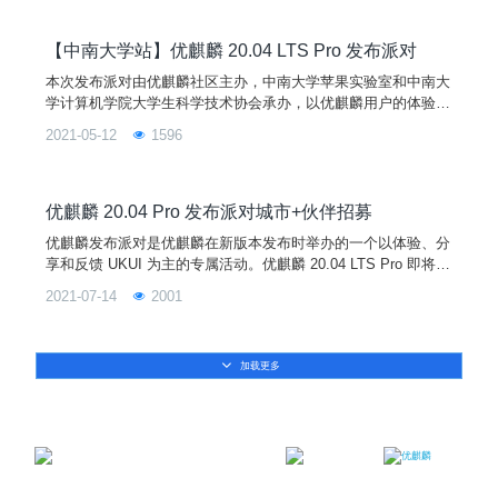
地了解 Linux 开源操作系统，了解开源文化。
【中南大学站】优麒麟 20.04 LTS Pro 发布派对
本次发布派对由优麒麟社区主办，中南大学苹果实验室和中南大
学计算机学院大学生科学技术协会承办，以优麒麟用户的体验、
分享和反馈为主，将在北京、长沙、济南、无锡等城市举办。本
2021-05-12
1596
次活动旨在与中南大学的学生分享优麒麟 20.04 Pro 版本的新特
性，带领学生们更深入地了解 Linux 开源操作系统，熟悉开源文
化。
优麒麟 20.04 Pro 发布派对城市+伙伴招募
优麒麟发布派对是优麒麟在新版本发布时举办的一个以体验、分
享和反馈 UKUI 为主的专属活动。优麒麟 20.04 LTS Pro 即将发
布，发布后即将在全国范围内开启 3-5 场“优麒麟 20.04 Pro 发
2021-07-14
2001
布派对”。现优麒麟社区广泛征集各地高校组织和社区合作伙伴
的参与！！！！！！
加载更多
邮箱：contact@ukylin.com
微信公众号
微博