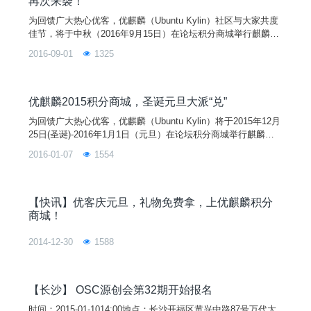
再次来袭！
为回馈广大热心优客，优麒麟（Ubuntu Kylin）社区与大家共度
佳节，将于中秋（2016年9月15日）在论坛积分商城举行麒麟币
竞拍活动。本次活动得到了 Ubuntu、开源中国、FireFox 等合
2016-09-01
1325
作伙伴的大力支持。竞拍礼品有实用水杯、运动T恤、毛毡肩
包、超大鼠标垫、精美明信片等。10件豪礼超值竞拍。优客们，
浪漫七夕，让我们为爱竞拍到底，数量有限，机会不可错过！
进入活动
优麒麟2015积分商城，圣诞元旦大派“兑”
为回馈广大热心优客，优麒麟（Ubuntu Kylin）将于2015年12月
25日(圣诞)-2016年1月1日（元旦）在论坛积分商城举行麒麟币
兑换活动。本次活动得到了Ubuntu、SpeedyCloud、FireFox、
2016-01-07
1554
Seafile、GitCafe、北京GNOME等合作伙伴的大力支持。兑换
礼品有实用水杯、海马音响、运动T恤、高档笔记本、毛毡肩
包、精美明信片等。如此豪礼超值兑换，打破历届最低50麒麟
币。优客们，庆圣诞迎元旦，我们来玩大派“兑”，数量有限，机
【快讯】优客庆元旦，礼物免费拿，上优麒麟积分
会不可错过！
商城！
2014-12-30
1588
【长沙】 OSC源创会第32期开始报名
时间：2015-01-1014:00地点：长沙开福区黄兴中路87号万代大