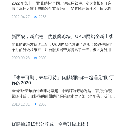
2022 年第十一届“麒麟杯”全国开源应用软件开发大赛报名开启
啦！本届大赛由麒麟软件有限公司、优麒麟开源社区、国防科技
大学联合第五届中国软件开源创新大赛共同举办。截至目前大赛
2022-04-27
2238
已成功举办十届，吸引了数万高校人才参加、促进了多个优秀开
源项目的诞生与发展、进一步丰富了国产操作系统应用生态、加
强了高校人才和信息产业的衔接。图片相较于往年，本届大赛做
了一个较大的改变，不再是需要独立开发一个应用软件，而是让
新面貌，新启程—优麒麟论坛、UKUI网站全新上线!
你
优麒麟论坛才低调上新，UKUI网站也迎来了新版！经过停服半
个月的升级和维护，后台服务器带宽提高了一倍，极大提升用户
浏览速度！
2020-09-28
2809
「未来可期，来年可待」优麒麟陪你一起遇见“鼠”于
你的2020
铛铛铛~新年的钟声即将敲起，小猪哼哧哼哧跑路，“鼠”光乍现
紧随其后，你期待的优麒麟已经陪你走过了第七个年头，我们一
直在路上，而这一路上因为有你们的陪伴显得格外的精彩（此处
2019-12-31
2063
应该有掌声~）。七年，优麒麟陆陆续续发布了14个版本，镜像
累计点击下载量超过2520万+次（仅官方下载渠道），今年有了
新增的阿里、华为和重庆大学镜像站加持，2019年净增下载量
达到2
优麒麟2019积分商城，全新升级上线！