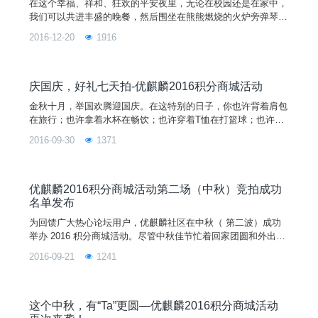
在这个幸福、祥和、狂欢的平安夜里，无论在校园还是在家中，
我们可以共进丰盛的晚餐，然后围坐在熊熊燃烧的火炉旁弹琴唱
歌，共叙天伦之乐；或者举办一个别开生面的化妆舞会，通宵达
2016-12-20
1916
旦地庆祝 ！在迎接圣诞节到来之前想提前剧透圣诞老人会在你
的长筒袜里放什么精美礼物吗？是糖果、公仔、魔力棒还是其他
呢？为迎接2017的到来，在元旦这天，你又会用一份什么礼物
来表达祝亲朋好友2017“鸡”祥如意呢？
庆国庆，好礼七天拍-优麒麟2016积分商城活动
金秋十月，举国欢腾迎国庆。在这特别的日子，你也许背着肩包
在旅行；也许拿着水杯在畅饮；也许穿着T恤在打篮球；也许拿
着笔记本在做笔记；也许在鼠标垫上滚动鼠标玩游戏。无论你在
2016-09-30
1371
哪里，在做什么，登录优麒麟积分商城，就可以拍到你想要的限
量版纪念品哟！ 本次活动得到了 Ubuntu、开源中国、FireFox
等合作伙伴的大力支持。竞拍礼品有T恤、抱枕、水杯、肩包、
帽子、笔记本、鼠标垫等。10件豪礼超值竞拍，更有明信片和徽
优麒麟2016积分商城活动第二场（中秋）竞拍成功
章每人赠送。优客们，七夕没拍到，中秋也没拍到怎么办？没关
名单发布
系！国庆在等你，赶紧来拍吧，数量有限，机会不可错过！
为回馈广大热心论坛用户，优麒麟社区在中秋（ 第二波）成功
举办 2016 积分商城活动。尽管中秋佳节忙着回家团圆和外出旅
游，但仍然不忘上积分商城“围观”和踊跃参与。由 Ubuntu、开源
2016-09-21
1241
中国、FireFox 等合作伙伴赞助的纪念品，连同优麒麟纪念品在
有钱（麒麟币）就任性和紧张而激烈的情况下被抢拍一空。最后
一波（国庆）积分商城活动还将继续举行，敬请关注官方网站、
微博、微信等媒体及社交工具。
这个中秋，有“Ta”更圆—优麒麟2016积分商城活动