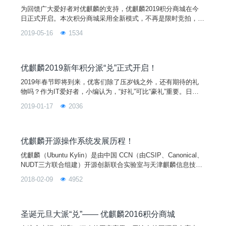
为回馈广大爱好者对优麒麟的支持，优麒麟2019积分商城在今
日正式开启。本次积分商城采用全新模式，不再是限时竞拍，而
是改成兑换模式，并且没有限定时间，只要你有麒麟币，就可随
2019-05-16
1534
时来到积分商城进行纪念品兑换。更加惊喜的是，我们的纪念品
也将同时升级，本月上新的有优麒麟T恤、麒麟公仔、搜狗汪
仔、搜狗布袋、开源中国马克杯、开源中国扑克、火狐公仔、火
狐水杯、《奔跑吧Linux内核》书籍、迅达云雨伞等纪念品。并
优麒麟2019新年积分派“兑”正式开启！
从下
2019年春节即将到来，优客们除了压岁钱之外，还有期待的礼
物吗？作为IT爱好者，小编认为，“好礼”可比“豪礼”重要。日常
生活中，我们习惯用火狐浏览器上网，用搜狗输入法打字，用迅
2019-01-17
2036
达云部署软件，用码云代码托管，以及上CSDN平台看资讯等。
对于这些常用的软件或平台，优客们想不想获得他们定制的专属
纪念品呢？都说新年有福，在1月21日至25日，优麒麟汇集了所
有纪念品来实现优客们新年的第一个愿望，只要你有麒麟币，就
优麒麟开源操作系统发展历程！
可以上优麒麟积分商城竞拍把它带回家。
优麒麟（Ubuntu Kylin）是由中国 CCN（由CSIP、Canonical、
NUDT三方联合组建）开源创新联合实验室与天津麒麟信息技术
有限公司主导开发的全球开源项目，其宗旨是通过研发用户友好
2018-02-09
4952
的桌面环境以及特定需求的应用软件，为全球 Linux 桌面用户带
来非凡的全新体验！优麒麟操作系统是 Ubuntu 官方衍生版，得
到来自 Debian、Ubuntu、Mate、LUPA 等国际社区及众多国
圣诞元旦大派“兑”—— 优麒麟2016积分商城