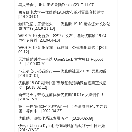
喜大普奔，UKUI正式登陆Debian[2017-11-07]
西安邮电大学—优麒麟19.04发布派对暨黑客松活动
[2019-04-04]
激情飞扬，开源似火——优麒麟 19.10 发布派对长沙站
成功举行[2019-11-10]
WPS 2019 更新版（8392）发布，搭配优麒麟 19.04
运行更奇妙![2019-04-18]
WPS 2019 新版发布，优麒麟上公式编辑首选！[2019-
09-12]
天津麒麟钟生平当选 OpenStack 官方项目 Puppet
PTL[2019-03-20]
不忘初心，砥砺前行——优麒麟社区2018年元旦致辞
[2018-01-01]
优麒麟18.04“表情中国”壁纸征集活动微信投票正式启
动！[2018-02-12]
新年将至，带你提前体验优麒麟19.04五大新特性！
[2018-12-30]
第十一届“麒麟杯”大赛报名开启！全新赛制+实力导师
团，等你来！[2022-04-27]
优麒麟开源操作系统发展历程！[2018-02-09]
快讯：Ubuntu Kylin积分商城试拍活动将于明日开始
[2014-02-28]