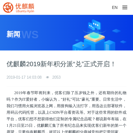
EN
NEWS
新闻
优麒麟2019新年积分派“兑”正式开启！
2019-01-17 14:03:08
2053
2019年春节即将到来，优客们除了压岁钱之外，还有期待的礼物
吗？作为IT爱好者，小编认为，“好礼”可比“豪礼”重要。日常生活中，
我们习惯用火狐浏览器上网，用搜狗输入法打字，用迅达云部署软件，
用码云代码托管，以及上CSDN平台看资讯等。对于这些常用的软件或
平台，优客们想不想获得他们定制的专属纪念品呢？都说新年有福，在
1月21日至25日，优麒麟汇集了所有纪念品来实现优客们新年的第一个
愿望，只要你有麒麟币，就可以上优麒麟积分商城竞拍把它带回家。