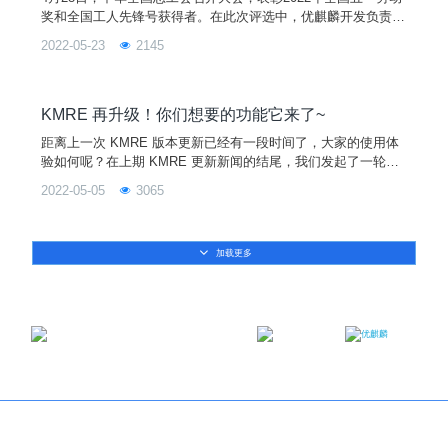
奖和全国工人先锋号获得者。在此次评选中，优麒麟开发负责人
张超，荣获全国五一劳动奖章。据了解，全国五一劳动奖，是全
2022-05-23
2145
国总工会为奖励在社会主义各项建设事业中做出突出贡献的职工
而颁发的荣誉奖章，是中国工人阶级最高奖项之一。作为开源技
术领域的杰出贡献者，张超长期关注桌面和移动Linux相关的各
类开源新技术，从事于优麒麟、Ubuntu、Ubuntu
KMRE 再升级！你们想要的功能它来了~
距离上一次 KMRE 版本更新已经有一段时间了，大家的使用体
验如何呢？在上期 KMRE 更新新闻的结尾，我们发起了一轮投
票，让大家选出各自最期待的 KMRE 新增功能。从统计数据可
2022-05-05
3065
以看到，支持横竖屏切换功能是呼声最高的，其次是功能，然后
就是适配 Andriod Studio 功能和支持预设手机型号功能。图片
秉承一切以用户为主的理念，本次 KMRE 版本更新，除了新增
加载更多
以上四大功能 ，还增加了虚拟定位
邮箱：contact@ukylin.com
微信公众号
微博
Copyright©2013-2023 麒麟软件有限公司版权所有
关于我们
｜