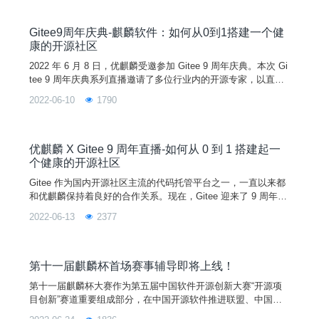
项目，致力于为全球用户带来更智能的用户体验，此次也成功入
选十大全球开源软件产品名单。此番获奖不仅是优麒麟社区的荣
誉，也是全体社区成员的共同荣誉，是大家共同努力的结果，
Gitee9周年庆典-麒麟软件：如何从0到1搭建一个健
康的开源社区
2022 年 6 月 8 日，优麒麟受邀参加 Gitee 9 周年庆典。本次 Gi
tee 9 周年庆典系列直播邀请了多位行业内的开源专家，以直播
的形式为大家带来技术干货分享。优麒麟作为受邀参加的开源社
2022-06-10
1790
区之一，由麒麟软件副总经理李震宁代表出席，为大家分享如何
搭建一个健康的开源社区。过去的一年是整个中国开源界具有里
程碑意义的一年。这一年，开源被列入十四五规划，国内的开源
开发者数量迎来了爆发式的增长。作
​优麒麟 X Gitee 9 周年直播-如何从 0 到 1 搭建起一
个健康的开源社区
Gitee 作为国内开源社区主流的代码托管平台之一，一直以来都
和优麒麟保持着良好的合作关系。现在，Gitee 迎来了 9 周年。
在过去的 9 年里，优麒麟与 Gitee 一同见证了开源活水的力
2022-06-13
2377
量，也经历了国内开源的飞速生长。图片当然，这飞速成长的背
后离不开一个个开源项目的推动、一名名开发者的贡献和一行行
代码的积累。为此，Gitee 的九周年庆典上，Gitee 决定将舞台
交给开源之水的引流者，从他们
第十一届麒麟杯首场赛事辅导即将上线！
第十一届麒麟杯大赛作为第五届中国软件开源创新大赛“开源项
目创新”赛道重要组成部分，在中国开源软件推进联盟、中国软
件行业协会、开放原子开源基金会、中国科协科学技术传播中