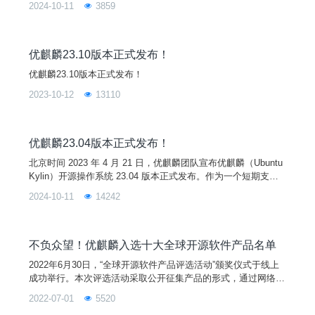
2024-10-11
3859
到了升级，提升了整体系统的稳定性和兼容性，为用户带来更好
的使用体验。新特性1. 6.11内核● AMD性能增强与优化● Intel
性能优化与Lunar Lake设备支持● AI 加速器支持增强●
优麒麟23.10版本正式发布！
优麒麟23.10版本正式发布！
2023-10-12
13110
优麒麟23.04版本正式发布！
北京时间 2023 年 4 月 21 日，优麒麟团队宣布优麒麟（Ubuntu
Kylin）开源操作系统 23.04 版本正式发布。作为一个短期支持
版本，优麒麟 23.04 默认搭载 Linux 6.2 内核和 Mesa 23.0 图形
2024-10-11
14242
驱动程序，并全面升级了一系列系统核心软件和基础库。此版本
主要用来为开发者提供开发和测试平台，欢迎大家下载使用。
不负众望！优麒麟入选十大全球开源软件产品名单
2022年6月30日，“全球开源软件产品评选活动”颁奖仪式于线上
成功举行。本次评选活动采取公开征集产品的形式，通过网络投
票和线上答辩最终评选出10个具有创新性、模式差异化、市场竞
2022-07-01
5520
争力的产品。优麒麟是由麒麟软件有限公司主导开发的全球开源