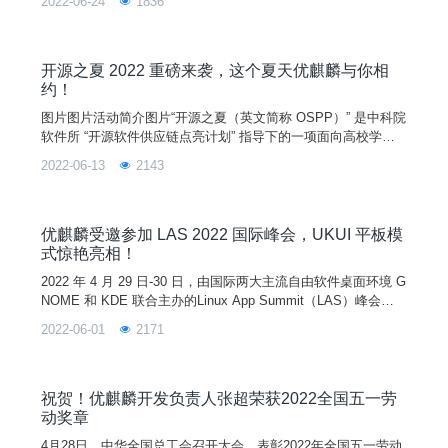
2022-06-24
1836
心、中国计算机学会开源发展委员会和绿色计算产业联盟指导
下，由麒麟软件有限公司、国防科技大学、优麒麟开源社区联合
中国软件开源创新大赛组委会共同举办，目前正在火热报名中。
为了让参赛选手加深对大赛基本情况和参赛流程的了解，同时进
开源之夏 2022 重磅来袭，这个夏天优麒麟与你相
一步理解各赛
约！
图片图片活动简介图片“开源之夏（英文简称 OSPP）” 是中科院
软件所 “开源软件供应链点亮计划” 指导下的一项面向高校学生
的暑期活动，由中国科学院软件研究所与 openEuler 社区共同举
2022-06-13
2143
办。2022 年为此系列活动的第三届，开源之夏旨在鼓励在校学
生积极参与开源软件的开发维护，促进优秀开源软件社区的蓬勃
发展。活动联合各大开源社区，针对重要开源软件的开发与维护
提供项目，并向全球高校学生开放报名。
优麒麟受邀参加 LAS 2022 国际峰会，UKUI 平板模
式惊艳亮相！
2022 年 4 月 29 日-30 日，由国际两大主流自由软件桌面环境 G
NOME 和 KDE 联合主办的Linux App Summit（LAS）峰会成
功举行。优麒麟社区技术总监李剑峰代表优麒麟团队，出席本次
2022-06-01
2171
峰会，并针对 UKUI 3.1 做了主题分享，本次分享主要介绍了 U
KUI 平板模式的特点、技术实现以及未来的规划。作为备受全球
开源爱好者关注的大会，LAS 旨在通过将所有参与创建优秀 L
祝贺！优麒麟开发负责人张超荣获2022全国五一劳
动奖章
4月28日，中华全国总工会召开大会，表彰2022年全国五一劳动