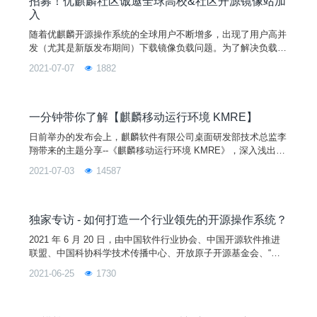
招募！优麒麟社区诚邀全球高校&社区开源镜像站加
入
随着优麒麟开源操作系统的全球用户不断增多，出现了用户高并
发（尤其是新版发布期间）下载镜像负载问题。为了解决负载问
题，致力于让爱好者拥有优质下载使用体验的优麒麟团队，除了
2021-07-07
1882
已提升服务器带宽外，也正积极扩展开源镜像下载渠道。目前不
仅同步了阿里、华为、网易、360、开源社、清华大学等15个开
源镜像站点，而且优麒麟社区诚邀更多的高校、开源社区镜像站
为优麒麟操作系统提供镜像服务！官方软件仓库网址：archiv
一分钟带你了解【麒麟移动运行环境 KMRE】
日前举办的发布会上，麒麟软件有限公司桌面研发部技术总监李
翔带来的主题分享--《麒麟移动运行环境 KMRE》，深入浅出地
介绍了 KMRE 的 10 多种功能特性。版本一经发布便受到了开
2021-07-03
14587
发者与爱好者的广泛关注，那么，KMRE 到底是怎样运行在优
麒麟开源操作系统的？有哪些特性呢？ 发布会首次宣布支持移
动兼容环境，让开发者能够“一键纵享”移动应用生态。这一更新
让优麒麟
独家专访 - 如何打造一个行业领先的开源操作系统？
2021 年 6 月 20 日，由中国软件行业协会、中国开源软件推进
联盟、中国科协科学技术传播中心、开放原子开源基金会、“科
创中国”开源创新联合体主办，优麒麟开源社区和麒麟软件有限
2021-06-25
1730
公司承办的“优麒麟 20.04 LTS Pro 发布会暨第十届“麒麟杯”全国
开源应用软件开发大赛专家研讨会”在北京成功举办。本次大会
吸引了 300+ 爱好者到场，直播观看人数近百万，为什么优麒麟