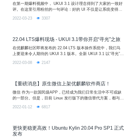
在第一期爆料视频中， UKUI 3.1 设计理念得到了大家的一致好
评。在这里引用粉丝的一句评论：好的 UI 不仅是让系统变得有
个性有品味，还要让整体操作变得舒适、简单、自由。那么，
2022-03-23
3307
在“寻光”设计理念下的实操界面会是什么样呢？让我们一起来看
看吧~UKUI 介绍UKUI 是由麒麟团队开发的一款轻量级的 Linux
桌面环境，默认搭载于优麒麟社区各版本操作系统中，同时支持
Ubuntu、Debian、A
22.04 LTS爆料现场 - UKUI 3.1带你开启“寻光”之旅
在优麒麟社区即将发布的 22.04 LTS 版本操作系统中，我们马
上要迎来令人期待的 UKUI 3.1 版本。全新 UKUI 3.1 以“寻光”为
主题，引入了时尚且富有科技感的“大圆角设计”和“光影变换”的
2022-03-08
2147
设计理念，且启用全新 logo 设计，给你带来崭新视觉体验！接
下来让我们看 UKUI 3.1 设计理念介绍视频~UKUI 是由麒麟团队
开发的一款轻量级的 Linux 桌面环境，默认搭载于优麒麟社
【重磅消息】原生微信上架优麒麟软件商店！
微信 作为一款国民级APP，已经成为我们日常生活中不可或缺
的一部分。但是，目前 Linux 发行版下的微信替代方案，都与原
生版本有一定的差距，极大的影响了用户的日常工作效率，以及
2022-01-12
6817
日常影音娱乐需求。为了进一步丰富完善优麒麟用户的生态需
求，提供更顺畅的沟通交流环境，麒麟软件与腾讯公司联手推动
了基于Linux平台的原生微信适配工作，微信官方版2.1.1正式上
线，并在麒麟软件商店上架。想要体验的用户，只需
更快更稳更高效！Ubuntu Kylin 20.04 Pro SP1 正式
发布