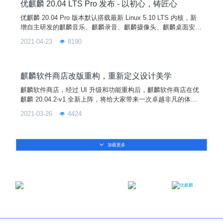
能如此受欢迎呢？会后 CS
优麒麟 20.04 LTS Pro 发布 - 以初心，铸匠心
优麒麟 20.04 Pro 版本默认搭载最新 Linux 5.10 LTS 内核，新
增自主研发的麒麟音乐、麒麟录音、麒麟摄像头、麒麟桌面安装
程序、麒麟蓝牙、麒麟传书、麒麟U盘启动器、麒麟计算器、麒
2021-04-23
8190
麟扫描等 9 款应用软件。
麒麟软件商店改版重构，重新定义设计美学
麒麟软件商店，经过 UI 升级和功能重构后，麒麟软件商店在优
麒麟 20.04.2-v1 全新上阵，将给大家带来一次卓越非凡的体
验！
2021-03-26
4424
加载更多
邮箱：contact@ukylin.com
微信公众号
微博