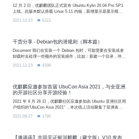
12 月 2 日，优麒麟团队正式宣布 Ubuntu Kylin 20.04 Pro SP1
上线。此版本默认搭载 Linux 5.11 内核，新增显示器显示模式
的记忆支持、鼠标拖拽支持等功能，优化网络插件、登录程序和
2021-12-23
5221
定时关机等系统组件，修复了用户手册程序崩溃、软件商店暂停
键刷新不及时、蓝牙传输空文件失败等严重问题， 累计 200+
桌面环境和应用软件方面的已知问题得到解决，从而全面提升系
统稳定性和
干货分享 - Debian包的潜规则（脚本篇）
Document 我们在安装一个 Debian 包时，可能需要在安装或者
卸载时去处理一些额外的安装操作，比如：新建一个目录，停止
一个正在运行的服务等。这时就要用到一些特殊的脚本，“维护
2021-12-23
4298
者脚本”。顾名思义，这是我们的研发人员常常会用到的脚本。
常见维护者脚本报错 ●“dpkg (subprocess): unable to execute in
stalled
优麒麟应邀参加首届 UbuCon Asia 2021，与全亚洲
的开源社区分享开源经验！
2021 年 9 月 26 日，优麒麟社区应邀参加由 Ubuntu 亚洲社区用
户组织的“UbuCon Asia 2021” ，本次线上活动聚集了亚洲各地
的 Ubuntu 开源社区大牛和爱好者，分享他们在本国 Ubuntu 社
2021-09-27
1795
区发展和实践案例。作为国内受邀参加的开源社区，优麒麟社区
的工程师们带来了精彩的演讲。01首先是优麒麟社区研发经理张
超带来的《平板模式下的 UKUI 3.0 技术分享(UKUI3
【邀请函】共同见证银河麒麟（藏文版）V10 发布