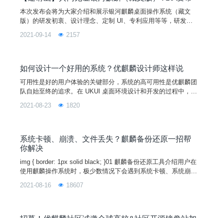
本次发布会将为大家介绍和展示银河麒麟桌面操作系统（藏文
版）的研发初衷、设计理念、定制 UI、专利应用等等，研发团
队经过 18 个月精心打造出来的一款少数民族语言操作系统，带
2021-09-14
2157
您领略科技与文化的完美融合！
如何设计一个好用的系统？优麒麟设计师这样说
可用性是好的用户体验的关键部分，系统的高可用性是优麒麟团
队自始至终的追求。在 UKUI 桌面环境设计和开发的过程中，团
队以用户为中心，从设计和技术上进行完善，在开发过程中不断
2021-08-23
1820
发现问题，并寻找解决问题的最佳方案，致力于提升系统的用户
体验。什么是可用性？可用性（Usability）指用户可以轻松完成
某产品既定任务的能力，即用户如何很好的使用系统功能来实现
他们的目标。国际标准化组织在人机交互的人机工程学
系统卡顿、崩溃、文件丢失？麒麟备份还原一招帮
你解决
img { border: 1px solid black; }01 麒麟备份还原工具介绍用户在
使用麒麟操作系统时，极少数情况下会遇到系统卡顿、系统崩
溃、以及文件意外丢失的问题。要想解决这个问题，往往需要重
2021-08-16
18607
装系统，但这对于不会装系统的用户来说十分不友好。而现在，
只要使用麒麟系统自带的备份还原工具，就可以快速安全地将系
统恢复到卡顿或崩溃前的状态。目前麒麟备份还原工具V3.0新版
已在麒麟操作