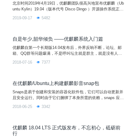
北京时间2019年4月19日，优麒麟团队很高兴地宣布优麒麟（Ub
untu Kylin）19.04（版本代号 Disco Dingo ）开源操作系统正式
发布。此次发布的19.04版本以追求稳定性为目标，在系统内
2019-09-17
5482
核、基础服务、桌面环境、特色应用上进行一系列细致的改进，
为用户提供更好更新的使用体验。同时发布的还有Ubuntu 19.0
4、Lubuntu 19.04、Xubuntu 19.04、Ubuntu Mate 19.04等开源
发行版。
自是年少,韶华倾负 ——优麒麟系统入门篇
优麒麟自第一个长期版14.04发布后，外界反响不断，论坛、邮
箱、QQ群等问题爆满，不是呼叫坛主就是群主，就是没有人来
呼叫小编。小编觉得隐山几年，是时候将毕生所知传递给其他用
2018-07-16
7377
户了。当然功夫再深也是从基础练起，所以今天小编我就先从一
篇系统入门开篇讲起，欢迎小白用户前来围观。后面将会由浅入
深对优麒麟系统进行剖析，敬请期待。与君初相识，犹如故人归
——开机 打开计算机之门，带你走进科技的世界。轻按
在优麒麟/Ubuntu上构建麒麟影音snap包
Snaps是易于创建和安装的容器化软件包，它们可以自动更新并
且安全运行。同时由于它们捆绑了本身所需的依赖，snaps 应用
可以不加修改的运行在大部分Linux系统上。 麒麟影音是优麒麟
2018-06-25
3342
默认的视频播放器，它使用MPV和MPlayer作为后端引擎，支持
大多数音频和视频格式，并且同时支持x86和ARM平台。 接下
来，我们将展示如何在优麒麟/Ubuntu 16.04（官方推荐的版本
是1
优麒麟 18.04 LTS 正式版发布，不忘初心，砥砺前
行