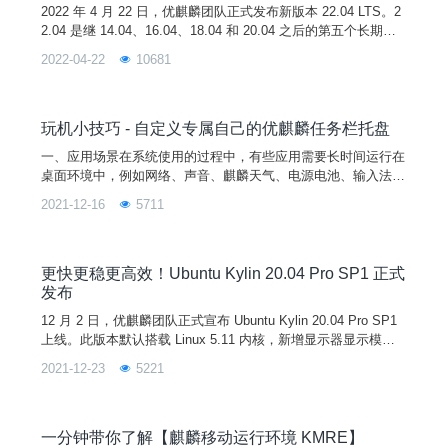
2022 年 4 月 22 日，优麒麟团队正式发布新版本 22.04 LTS。2
2.04 是继 14.04、16.04、18.04 和 20.04 之后的第五个长期支
持（LTS）版本，官方将提供 3 年的技术支持。图片与上一版本
2022-04-22
10681
相比，此次更新版本新增了显示剩余充电时间、复杂触摸手势及
操作动画教学、系统浅色模式设置、微信在线登录和支持开启个
人热点等新功能。进一步优化了任务栏区域展现形式、任务栏启
动时
玩机小技巧 - 自定义专属自己的优麒麟任务栏托盘
一、应用场景在系统使用的过程中，有些应用需要长时间运行在
桌面环境中，例如网络、声音、麒麟天气、电源电池、输入法、
QQ、微信等，为了让用户随时访问这些程序以及了解它们的状
2021-12-16
5711
态，任务栏除了需要快速启动图标外还需要提供一个特定的消息
通知区域，即系统托盘区域，用于向用户发送消息、警告和提
示，用户可以通过托盘图标快速的访问这些应用，也可以通过托
盘图标的状态来了解程序运行的状态。二、简介任务栏（ukui-p
更快更稳更高效！Ubuntu Kylin 20.04 Pro SP1 正式
an
发布
12 月 2 日，优麒麟团队正式宣布 Ubuntu Kylin 20.04 Pro SP1
上线。此版本默认搭载 Linux 5.11 内核，新增显示器显示模式
的记忆支持、鼠标拖拽支持等功能，优化网络插件、登录程序和
2021-12-23
5221
定时关机等系统组件，修复了用户手册程序崩溃、软件商店暂停
键刷新不及时、蓝牙传输空文件失败等严重问题， 累计 200+
桌面环境和应用软件方面的已知问题得到解决，从而全面提升系
统稳定性和
一分钟带你了解【麒麟移动运行环境 KMRE】