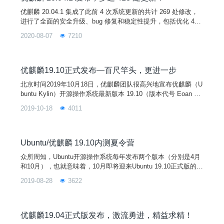
优麒麟 20.04.1 集成了此前 4 次系统更新的共计 269 处修改，
进行了全面的安全升级、bug 修复和稳定性提升，包括优化 4K
支持，3D 显示性能提升 46%，修复 USN-4432-1（GRUB 2漏
2020-08-07
7210
洞），以及应用商店持续上新等。使用 20.04 版本遇到异常的用
户，欢迎通过下载安装或更新至本次发布的 20.04.1 版本，获取
更佳使用体验。
优麒麟19.10正式发布—百尺竿头，更进一步
北京时间2019年10月18日，优麒麟团队很高兴地宣布优麒麟（U
buntu Kylin）开源操作系统最新版本 19.10（版本代号 Eoan Er
mine ）正式发布。此次发布的新版本在系统内核、桌面环境、
2019-10-18
4011
特色应用等全新升级的同时，进一步优化提升应用组件稳定性，
修复了定时关机功能概率性失效、多屏切换时窗口管理器异常等
80多个重要问题，从而为用户提供更加高效稳定的使用体验。特
别是全新开发的软件中心和控制面板，将使软件管理和系统配置
Ubuntu/优麒麟 19.10内测夏令营
更加便捷。同时发布的还有 Ubuntu 19.10、Lubuntu 19.10、Xu
众所周知，Ubuntu开源操作系统每年发布两个版本（分别是4月
buntu 19.10、Ubuntu Mate 19.10 等开源发行版。
和10月），也就意味着，10月即将迎来Ubuntu 19.10正式版的发
布，同时也包括优麒麟、Lubuntu、Ubuntu Mate等官方发行版
2019-08-28
3622
本的同步发布。这些官方发行版本除了继承Ubuntu最新版的更
新之外，还针对各自不同的桌面环境，不同的主题风格，以及不
同的应用软件进行维护和更新。所以在操作体验上也会给用户不
一样的感受。
优麒麟19.04正式版发布，激流勇进，精益求精！