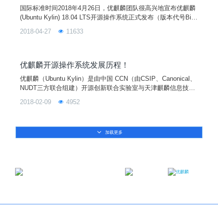
国际标准时间2018年4月26日，优麒麟团队很高兴地宣布优麒麟
(Ubuntu Kylin) 18.04 LTS开源操作系统正式发布（版本代号Bio
nic Beaver）。作为优麒麟的第3个长线支持版本，此次发布的1
2018-04-27
11633
8.04版本在系统内核、桌面环境、特色应用、合作软件上都有一
系列更新，为用户提供更好更新的使用体验。同时发布的还有U
buntu 18.04、Lubuntu 18.04、Ubuntu
优麒麟开源操作系统发展历程！
优麒麟（Ubuntu Kylin）是由中国 CCN（由CSIP、Canonical、
NUDT三方联合组建）开源创新联合实验室与天津麒麟信息技术
有限公司主导开发的全球开源项目，其宗旨是通过研发用户友好
2018-02-09
4952
的桌面环境以及特定需求的应用软件，为全球 Linux 桌面用户带
来非凡的全新体验！优麒麟操作系统是 Ubuntu 官方衍生版，得
到来自 Debian、Ubuntu、Mate、LUPA 等国际社区及众多国
加载更多
邮箱：contact@ukylin.com
微信公众号
微博
Copyright©2013-2023 麒麟软件有限公司版权所有
关于我们
｜