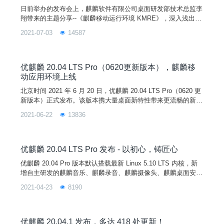
日前举办的发布会上，麒麟软件有限公司桌面研发部技术总监李
翔带来的主题分享--《麒麟移动运行环境 KMRE》，深入浅出地
介绍了 KMRE 的 10 多种功能特性。版本一经发布便受到了开
2021-07-03
14587
发者与爱好者的广泛关注，那么，KMRE 到底是怎样运行在优
麒麟开源操作系统的？有哪些特性呢？ 发布会首次宣布支持移
动兼容环境，让开发者能够“一键纵享”移动应用生态。这一更新
让优麒麟
优麒麟 20.04 LTS Pro（0620更新版本），麒麟移
动应用环境上线
北京时间 2021 年 6 月 20 日，优麒麟 20.04 LTS Pro（0620 更
新版本）正式发布。该版本携大量桌面新特性带来更流畅的新体
验，麒麟移动应用环境全新上线优麒麟开源操作系统，一键纵享
2021-06-22
13836
移动应用生态。开源筑梦，破势而出，优麒麟 20.04 LTS Pro
（0620 更新版本）将是您最佳的操作系统平台选择。在本次更
新版本中，UKUI 桌面环境迎来 UI 全面细节优化、核心组件完
善和多
优麒麟 20.04 LTS Pro 发布 - 以初心，铸匠心
优麒麟 20.04 Pro 版本默认搭载最新 Linux 5.10 LTS 内核，新
增自主研发的麒麟音乐、麒麟录音、麒麟摄像头、麒麟桌面安装
程序、麒麟蓝牙、麒麟传书、麒麟U盘启动器、麒麟计算器、麒
2021-04-23
8190
麟扫描等 9 款应用软件。
优麒麟 20.04.1 发布，多达 418 处更新！