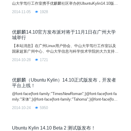
山大学笃行工作室携手优麒麟社区举办的UbuntuKylin14.10版本
发派对在中山大学（广州大学城）成功举行。100多名来自广州
2014-11-05
1928
各大高校、企业及广州Linux用户组的爱好者首先在周龙工程师
的带领下参观了位于国家超算广州中心的天河二号超级计算机，
第一次亲密接触了世界上跑的最快的“电脑”，并合影留念。中山
优麒麟14.10官方发布派对将于11月1日在广州大学
城举行
【本站消息】在广州Linux用户协会、中山大学笃行工作室以及
国家超算广州中心、中山大学信息与科学技术学院的大力支持
下，优麒麟14.10版本发布派对将于2014年11月1日在广州大学
2014-10-28
1721
城举行。来自优麒麟社区的余杰博士、国家超算中心的周龙工程
师、搜狗输入法的江疆、陈丰高级产品经理，Ubuntu核心应用
开发者JoeyChan、广州Linux用户协会负责人曾凯星、中山笃行
工作室万千惠以及中山大学信息与科学技
优麒麟（Ubuntu Kylin）14.10正式版发布，开发者
平台上线！
@font-face{font-family:"TimesNewRoman";}@font-face{font-fa
mily:"宋体";}@font-face{font-family:"Tahoma";}@font-face{font-
family:"Symbol";}@font-face{font-family:"Arial";}@font-face{fon
2014-10-24
5950
t-family:
Ubuntu Kylin 14.10 Beta 2 测试版发布！