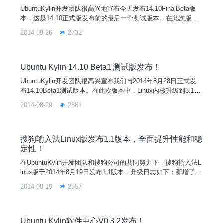
UbuntuKylin开发团队很高兴地宣布今天发布14.10FinalBeta版
本，这是14.10正式版发布前的最后一个测试版本。在此次版本
中，系统稳定性得到提升，并增加或完善了大量新功能。系统内
2014-09-26
2732
核为基于Linux3.16.3的UbuntuKernel3.16.0-17.23，Unity为7.3.
1的14.10.20140915版本，UbuntuKylin软件中心升级为1.1.0版
本，优客助手升级
Ubuntu Kylin 14.10 Beta1 测试版发布！
UbuntuKylin开发团队很高兴宣布我们与2014年8月28日正式发
布14.10Beta1测试版本。在此次版本中，Linux内核升级到3.1
6，Unity升级到7.3.1，软件中心升级到0.3.3、优客助手升级到
2014-08-29
2361
1.2、搜狗输入法升级到1.1、为知笔记升级到2.1.12,累计修复了
20多个Bug。目前，我们还有部分有趣的新特性正在紧张开发
中。注意：此次为Beta1预览版，并不适合普通用户，而是
搜狗输入法Linux版发布1.1版本，全面提升性能和稳
定性！
在UbuntuKylin开发团队和搜狗公司的共同努力下，搜狗输入法L
inux版于2014年8月19日发布1.1版本，升级日志如下：新增了输
入法状态栏；更新了输入法的词库；进一步优化性能，内存占用
2014-08-19
2557
降低40%左右；完善了小键盘的功能；完善了全半角的功能；允
许禁用简繁体切换的快捷键；进一步优化了对皮肤的支持；解决
了大部分用户“输入法有黑框”的问题；去掉了智能提示的功能；
全面提升了
Ubuntu Kylin软件中心V0.3.2发布！