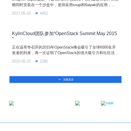
赖同时安装在一个沙盒中，使得采用snap和flatpak的应用，可
以跨越不同的发行版，降低了开发和维护成本，同时大大提高了
2017-05-10
4452
系统的安全性。本文将通过实例，来介绍如何在优麒麟/银河麒
麟社区版上构建这两种跨平台的软件包。 首先，我们使用gtk编
写一个最简单的“hello world”窗口程序。// 主程序main.c
KylinCloud团队参加“OpenStack Summit May 2015
”
正在温哥华召开的2015年OpenStack峰会吸引了全球6000名开
发者的到来，再一次证明了OpenStack的强大吸引力和社区活跃
度。此次峰会安排了超过500个主题演讲，超过100家公司参
2015-05-22
2280
展。在最新发布的Kilo版本中代码贡献前十的公司，包括IBM、I
ntel、Redhat、HP等巨头公司基本都有参展，国内的两家资深O
penStack玩家EasyStack和UnitedStack也在展厅中各占了一席
加载更多
之地。
邮箱：contact@ukylin.com
微信公众号
微博
Copyright©2013-2023 麒麟软件有限公司版权所有
关于我们
｜