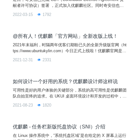
献者许可协议）签署 ，正式加入优麒麟社区。同时奇安信也在
优麒麟社区建立了浏览器 SIG 组，主要负责优麒麟社区浏览器
2022-03-15
1792
的兼容适配与维护、开发工作。之后，奇安信也会积极参与到优
麒麟社区建设与合作中，推动奇安信和优麒麟社区操作系统的深
度合作，共同打造创新安全，兼容稳定的开源生态环境。图片作
为新一代网络安全引领者，奇
@所有人！优麒麟「官方网站」全新改版上线！
2021年末福利，时隔两年优客们期盼已久的全新升级版官网（ht
tps://www.ubuntukylin.com）今日正式上线啦！优麒麟官网是优
麒麟品牌所有信息展示的互联网主渠道，也是产品与信息最权威
2021-12-31
2331
发布的主平台。
如何设计一个好用的系统？优麒麟设计师这样说
可用性是好的用户体验的关键部分，系统的高可用性是优麒麟团
队自始至终的追求。在 UKUI 桌面环境设计和开发的过程中，团
队以用户为中心，从设计和技术上进行完善，在开发过程中不断
2021-08-23
1820
发现问题，并寻找解决问题的最佳方案，致力于提升系统的用户
体验。什么是可用性？可用性（Usability）指用户可以轻松完成
某产品既定任务的能力，即用户如何很好的使用系统功能来实现
他们的目标。国际标准化组织在人机交互的人机工程学
优麒麟 - 任务栏新版托盘协议（SNI）介绍
在 Linux 操作系统中，“系统托盘区域”是在给定的 X 屏幕上运行