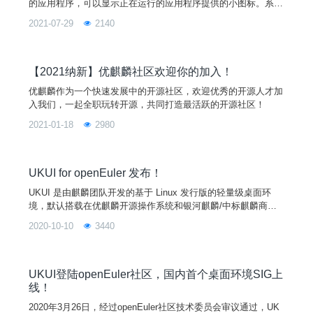
的应用程序，可以显示正在运行的应用程序提供的小图标。系统
托盘是一个 X 客户端，在给定的屏幕上拥有一个特殊的管理器
2021-07-29
2140
选择并提供了容器窗口。Windows 将此功能称为“通知区域”，旧
版托盘协议就是通过 X 服务直接获取应用信息，在开发上难度
很大。新版托盘规范定义了可视项的管理，通常是用于向用户报
告应用程序状态或提供对该应用程序执行
【2021纳新】优麒麟社区欢迎你的加入！
优麒麟作为一个快速发展中的开源社区，欢迎优秀的开源人才加
入我们，一起全职玩转开源，共同打造最活跃的开源社区！
2021-01-18
2980
UKUI for openEuler 发布！
UKUI 是由麒麟团队开发的基于 Linux 发行版的轻量级桌面环
境，默认搭载在优麒麟开源操作系统和银河麒麟/中标麒麟商业
发行版中。UKUI 3.0 主要基于 GTK 和 QT 开发，更注重易用性
2020-10-10
3440
和敏捷度，给用户带来亲切和高效的使用体验。目前，UKUI 已
登录 Debian、Ubuntu、Arch Linux 等多个国际 Linux 发行版。
UKUI登陆openEuler社区，国内首个桌面环境SIG上
线！
2020年3月26日，经过openEuler社区技术委员会审议通过，UK