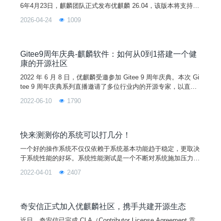
6年4月23日，麒麟团队正式发布优麒麟 26.04，该版本将支持9
个月。优麒麟 26.04 基于 Linux 7.0 内核构建，对基础库、子系
2026-04-24
1009
统和核心软件等进行了重大升级，增强了系统的稳定性和兼容
性，并将桌面环境组件升级至UKUI 4.20，带来更流畅、更可靠
的用户体验！新功能1. Linux 7.0 内核优麒麟 26.04
Gitee9周年庆典-麒麟软件：如何从0到1搭建一个健
康的开源社区
2022 年 6 月 8 日，优麒麟受邀参加 Gitee 9 周年庆典。本次 Gi
tee 9 周年庆典系列直播邀请了多位行业内的开源专家，以直播
的形式为大家带来技术干货分享。优麒麟作为受邀参加的开源社
2022-06-10
1790
区之一，由麒麟软件副总经理李震宁代表出席，为大家分享如何
搭建一个健康的开源社区。过去的一年是整个中国开源界具有里
程碑意义的一年。这一年，开源被列入十四五规划，国内的开源
开发者数量迎来了爆发式的增长。作
快来测测你的系统可以打几分！
一个好的操作系统不仅仅依赖于系统基本功能趋于稳定，更取决
于系统性能的好坏。系统性能测试是一个不断对系统施加压力的
过程，在此过程中，不断发现系统性能指标和最大负载能力。性
2022-04-01
2407
能测试工具很多，例如 Jmeter、loadrunner、stream、lmbench
等。本文将主要介绍性能测试工具 lmbench 在优麒麟系统上的
使用。lmbench 是一款评价系统综合性能的开源工具，它不仅简
易、可移植性强，
奇安信正式加入优麒麟社区，携手共建开源生态
近日，奇安信已完成 CLA（Contributor License Agreement 贡