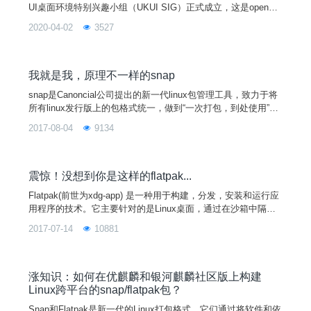
UI桌面环境特别兴趣小组（UKUI SIG）正式成立，这是openEul
er社区首次接受的由中国团队主导开发的桌面环境。继Gnome和
2020-04-02
3527
Mate之后，UKUI成为openEuler的第3个可选桌面环境。openEu
ler也是继Debian、Ubuntu、Arch Linux等国际Linux发行版之
后，又一款将UKUI作为可选桌面
我就是我，原理不一样的snap
snap是Canoncial公司提出的新一代linux包管理工具，致力于将
所有linux发行版上的包格式统一，做到“一次打包，到处使用”。
目前snap已经可以在包括Ubuntu、Fedora、Mint等多个Linux发
2017-08-04
9134
行版上使用。
震惊！没想到你是这样的flatpak...
Flatpak(前世为xdg-app) 是一种用于构建，分发，安装和运行应
用程序的技术。它主要针对的是Linux桌面，通过在沙箱中隔离
应用程序来提高Linux桌面的安全性，允许应用程序安装在任何L
2017-07-14
10881
inux发行版上。
涨知识：如何在优麒麟和银河麒麟社区版上构建
Linux跨平台的snap/flatpak包？
Snap和Flatpak是新一代的Linux打包格式，它们通过将软件和依