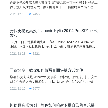
你是不是经常感觉每天都在加班但是活却一直干不完？同样的工
作，别人1小时能完成，你可能需要用上三倍的时间？为了改掉
拖延症，防止时间浪费，小编今天要告诉你如何利用优麒麟自带
2021-12-16
2455
的闹钟工具，迅速提高自己的工作效率！01. 进行集中式的工作
规划我们的一天需要完成多件事情，当我们沉迷于完成某一件事
情时，常常会因为太投入而不自觉的占用了属于其他事务的时
间。导致效率低下，时间不够用。此时，你可以用优麒麟闹钟来
更快更稳更高效！Ubuntu Kylin 20.04 Pro SP1 正式
辅助你
发布
12 月 2 日，优麒麟团队正式宣布 Ubuntu Kylin 20.04 Pro SP1
上线。此版本默认搭载 Linux 5.11 内核，新增显示器显示模式
的记忆支持、鼠标拖拽支持等功能，优化网络插件、登录程序和
2021-12-23
5221
定时关机等系统组件，修复了用户手册程序崩溃、软件商店暂停
键刷新不及时、蓝牙传输空文件失败等严重问题， 累计 200+
桌面环境和应用软件方面的已知问题得到解决，从而全面提升系
统稳定性和
干货分享｜教你如何编写桌面快捷方式文件
导读 快捷方式是 Windows 提供的一种快速开启程序、打开文件
或文件夹的方法，拓展名为*.lnk。Linux 提供类似功能，叫做桌
面入口（Desktop Entry），拓展名为*.desktop。本文将结合优
2021-12-16
5877
麒麟操作系统，对桌面条目（快捷方式）协议进行详细介绍。01
文件名1. 一般桌面入口（快捷方式）文件（类型为 Application
和 Link 的文件）使用.desktop 扩展名。
以麒麟音乐为例，教你如何构建专属自己的音乐播