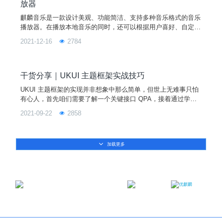
放器
麒麟音乐是一款设计美观、功能简洁、支持多种音乐格式的音乐
播放器。在播放本地音乐的同时，还可以根据用户喜好、自定义
歌单来对音乐进行分组。除常规模式外，麒麟音乐还有小窗口模
2021-12-16
2784
式来满足用户的不同需求。想知道麒麟音乐有哪些功能？
干货分享｜UKUI 主题框架实战技巧
UKUI 主题框架的实现并非想象中那么简单，但世上无难事只怕
有心人，首先咱们需要了解一个关键接口 QPA，接着通过学习
具体的类了解如何创建并深入使用平台主题。本文中奇奇为大家
2021-09-22
2858
准备了丰富的控件知识介绍，并且还有 UKUI 实例展示和实战环
节，一起来了解学习下吧~一、平台主题（QPA）介绍QPA 即
Qt Platform Abstraction，是 Qt5 里面的平台抽象层，用以取代
加载更多
Qt for
邮箱：contact@ukylin.com
微信公众号
微博