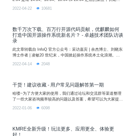
持（LTS）版本，官方将提供 3 年的技术支持。图片与上一版本
2022-04-22
10681
相比，此次更新版本新增了显示剩余充电时间、复杂触摸手势及
操作动画教学、系统浅色模式设置、微信在线登录和支持开启个
人热点等新功能。进一步优化了任务栏区域展现形式、任务栏启
动时
数千万次下载、百万行开源代码贡献，优麒麟如何
打造中国开源操作系统新名片？ - 卓越技术团队访谈
录
此文章转载自 InfoQ 官方公众号：采访嘉宾 | 余杰博士、刘晓东
博士作者 | 凌敏20 世纪末，中国掀起操作系统本土化浪潮。在
随后的 20 余年时间里，依托开源生态以及政策东风，这股浪潮
2022-04-14
2048
愈加猛烈，也涌现出了越来越多好用的国产操作系统。作为能让
计算机正常运行的根基，操作系统扮演着不可替代的角色，然
而，开发操作系统却是一个艰难的旅程。本文中，InfoQ 采访了
优麒麟项目负责人余杰博士、开发负责人刘
干货！建议收藏 - 用户常见问题解答第一期
哈喽~为了方便大家的使用，我们通过论坛和交流群等渠道整理
了一些大家咨询频率较高的问题以及答案，希望可以为大家提供
参考哦~如果本期没有涉及到你的问题，不用着急，可在交流群
2022-01-06
6098
或论坛提出你的问题，我们会有技术人员帮你解答。同时，大家
可在文章下方留言，点赞数靠前的问题会出现在我们下一期的 Q
&A 里哦！话不多说，进入正题吧！图片本 | 期 | 答 | 疑 | 汇 | 总
Q1.优麒麟可以共享打印机给
KMRE全新升级！玩法更多、应用更全、体验更
好！