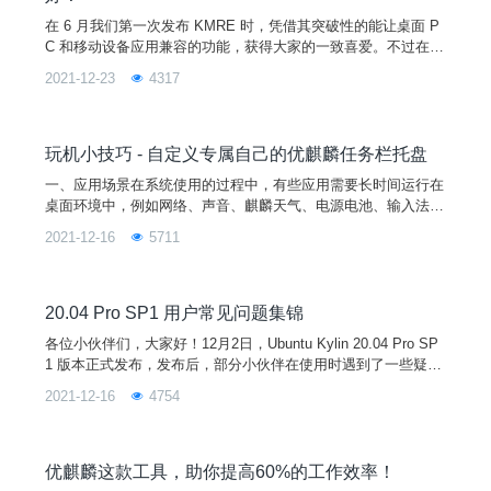
在 6 月我们第一次发布 KMRE 时，凭借其突破性的能让桌面 P
C 和移动设备应用兼容的功能，获得大家的一致喜爱。不过在使
用中 KMRE 还是存在一些不足，但是在经过我们研发小哥哥们
2021-12-23
4317
半年的不懈奋斗之后，全新的 KMRE 平行界面版本重磅上线！8
大新增功能大幅性能提升全新升级玩法更多适配应用满足你全方
位的需求！具体升级部分如下（下载方式附在文末~）：一、版
玩机小技巧 - 自定义专属自己的优麒麟任务栏托盘
本新增功能1 KMRE上方菜单分类和功能
一、应用场景在系统使用的过程中，有些应用需要长时间运行在
桌面环境中，例如网络、声音、麒麟天气、电源电池、输入法、
QQ、微信等，为了让用户随时访问这些程序以及了解它们的状
2021-12-16
5711
态，任务栏除了需要快速启动图标外还需要提供一个特定的消息
通知区域，即系统托盘区域，用于向用户发送消息、警告和提
示，用户可以通过托盘图标快速的访问这些应用，也可以通过托
盘图标的状态来了解程序运行的状态。二、简介任务栏（ukui-p
20.04 Pro SP1 用户常见问题集锦
an
各位小伙伴们，大家好！12月2日，Ubuntu Kylin 20.04 Pro SP
1 版本正式发布，发布后，部分小伙伴在使用时遇到了一些疑
问。本期文章，我们整理了一些大家的问题，并在此统一进行解
2021-12-16
4754
答！请大家查收~新 | 版 | 本 | 答 | 疑 | 汇 | 总Q1.系统版本升级
后，内核没有更新至5.11？A: 内核的更新需要手动进行升级，
对于已经安装的系统，强制让用户升级内核有一定风险。若要使
用
优麒麟这款工具，助你提高60%的工作效率！