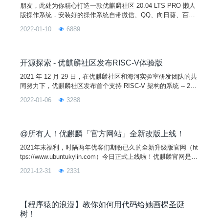
朋友，此处为你精心打造一款优麒麟社区 20.04 LTS PRO 懒人
版操作系统，安装好的操作系统自带微信、QQ、向日葵、百度
网盘、 WPS 个人版、搜狗输入法、Chrome 浏览器、微软 Edg
2022-01-10
6889
e 浏览器、讯飞输入法、1Password、网易云音乐、 QQ 音乐、
Sublime Text，只需要10分钟，就可以在你的电脑上安装好。图
片一、安装环境1、测试环境硬件型号CPU内存硬盘联想启天 B
41
开源探索 - 优麒麟社区发布RISC-V体验版
2021 年 12 月 29 日，在优麒麟社区和海河实验室研发团队的共
同努力下，优麒麟社区发布首个支持 RISC-V 架构的系统 -- 20.
04 Pro （RISC-V）版本！作为首个可以完全自由免费使用的架
2022-01-06
3288
构，RISC-V 容许添加自有指令集拓展以实现差异化发展，在近
年越来越受大家的青睐。这也是我们开发20.04 Pro RISC-V 版
本的初衷，给企业和开发者提供一个不受限制的使用环境。
@所有人！优麒麟「官方网站」全新改版上线！
2021年末福利，时隔两年优客们期盼已久的全新升级版官网（ht
tps://www.ubuntukylin.com）今日正式上线啦！优麒麟官网是优
麒麟品牌所有信息展示的互联网主渠道，也是产品与信息最权威
2021-12-31
2331
发布的主平台。
【程序猿的浪漫】教你如何用代码给她画棵圣诞
树！