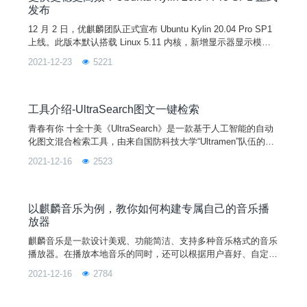
发布
12 月 2 日，优麒麟团队正式宣布 Ubuntu Kylin 20.04 Pro SP1
上线。此版本默认搭载 Linux 5.11 内核，新增显示器显示模式
的记忆支持、鼠标拖拽支持等功能，优化网络插件、登录程序和
2021-12-23
5221
定时关机等系统组件，修复了用户手册程序崩溃、软件商店暂停
键刷新不及时、蓝牙传输空文件失败等严重问题， 累计 200+
桌面环境和应用软件方面的已知问题得到解决，从而全面提升系
统稳定性和
工具介绍-UltraSearch图文一键检索
青春有你 十全十美《UltraSearch》是一款基于人工智能的自动
化图文混合检索工具，由来自国防科技大学“Ultramen”队伍的徐
浩、易子博和杨靖同学合作开发，作品旨在帮助用户快速检索多
2021-12-16
2523
媒体文档和图片的内容，同时也是第十届“麒麟杯”全国开源应用
软件开发大赛二等奖的获奖作品。接下来我们介绍下它的具体用
途：演示视频软件特色1、自动建立关键字索
以麒麟音乐为例，教你如何构建专属自己的音乐播
放器
麒麟音乐是一款设计美观、功能简洁、支持多种音乐格式的音乐
播放器。在播放本地音乐的同时，还可以根据用户喜好、自定义
歌单来对音乐进行分组。除常规模式外，麒麟音乐还有小窗口模
2021-12-16
2784
式来满足用户的不同需求。想知道麒麟音乐有哪些功能？