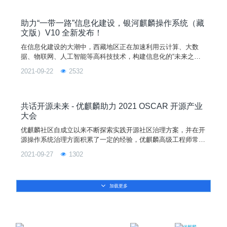
技大学和麒麟软件学院共同主办。自 2021 年 3 月开赛以来，历
时 200 天，最终 20 支队伍脱颖而出晋级决赛。评审团队由来自
计算机开源和教育领域的 17
助力“一带一路”信息化建设，银河麒麟操作系统（藏
文版）V10 全新发布！
在信息化建设的大潮中，西藏地区正在加速利用云计算、大数
据、物联网、人工智能等高科技技术，构建信息化的“未来之
城”。在信息化建设进程中，操作系统是必不可少的，但国内市
2021-09-22
2532
面上的操作系统主要是中文版，而且藏文软件编码种类较多，容
易产生数据互不兼容的问题，给藏区的信息化进程造成了不小的
阻碍。因此，西藏地区亟待一款支持藏语且操作便利的操作系
统。为满足西藏地区信息化建设需求，2021 年 9 月 19 日，银
共话开源未来 - 优麒麟助力 2021 OSCAR 开源产业
河
大会
优麒麟社区自成立以来不断探索实践开源社区治理方案，并在开
源操作系统治理方面积累了一定的经验，优麒麟高级工程师常秉
善将在“开源社区治理与运营分论坛”带来主题分享《操作系统开
2021-09-27
1302
源治理及优麒麟社区实践》，希望能够给开源人带来一些思考和
启发。除了优麒麟社区参与，现场还有百位开源领域技术专家、
大咖与参会者共同探讨开源的未来。“开源”一词的核心，是“自由
加载更多
与分享”，并以此为基础建立生生不息的开源生态。如何推动开
源