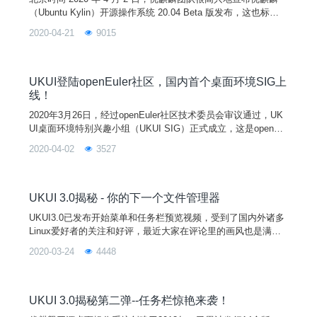
（Ubuntu Kylin）开源操作系统 20.04 Beta 版发布，这也标志
着 20.04 版本研发进入最后完善阶段。优麒麟 20.04 是继 14.0
2020-04-21
9015
4、16.04、18.04 之后的第四个长期支持（LTS）版本，官方将
提供 5 年的技术支持。此次发布的优麒麟 20.04 Beta 版默认搭
载最新 5.4 版本内核和全新的
UKUI登陆openEuler社区，国内首个桌面环境SIG上
线！
2020年3月26日，经过openEuler社区技术委员会审议通过，UK
UI桌面环境特别兴趣小组（UKUI SIG）正式成立，这是openEul
er社区首次接受的由中国团队主导开发的桌面环境。继Gnome和
2020-04-02
3527
Mate之后，UKUI成为openEuler的第3个可选桌面环境。openEu
ler也是继Debian、Ubuntu、Arch Linux等国际Linux发行版之
后，又一款将UKUI作为可选桌面
UKUI 3.0揭秘 - 你的下一个文件管理器
UKUI3.0已发布开始菜单和任务栏预览视频，受到了国内外诸多
Linux爱好者的关注和好评，最近大家在评论里的画风也是满满
的鼓励和期待，为我们正在紧急攻关的研发小伙伴们续航了超强
2020-03-24
4448
电量！这一期将继续为大家揭秘全新UKUI 3.0--文件管理器。全
新 UKUI 3.0 之你的下一个文件管理器（视频预览：https://ww
w.acfun.cn/v/ac14135327）优麒麟开源桌面操作系统创建于20
UKUI 3.0揭秘第二弹--任务栏惊艳来袭！