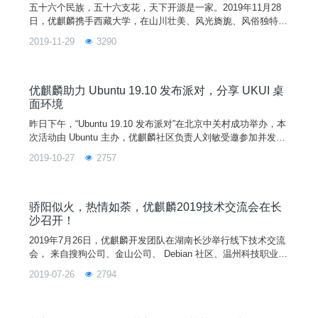
五十六个民族，五十六支花，天下开源是一家。2019年11月28
日，优麒麟携手西藏大学，在山川壮美、风光旖旎、风俗独特的
拉萨举办“优麒麟 19.10 发布派对--西藏大学站”。此次活动邀请
2019-11-29
3290
了西藏大学计算机学院院长尼玛扎西、搜狗输入法事业部高级经
理江疆、金山办公软件西南区技术负责人徐鹏等嘉宾倾力助阵，
吸引了来自西藏大学的高校师生共约 500 余人参与，这也是 19.
10 发布派对中规模最大、海拔最高的
优麒麟助力 Ubuntu 19.10 发布派对，分享 UKUI 桌
面环境
昨日下午，“Ubuntu 19.10 发布派对”在北京中关村成功举办，本
次活动由 Ubuntu 主办，优麒麟社区负责人刘敏受邀参加并发表
演讲，参加人员包括 Linux 社区开发者、Linux 大咖、Linux 用
2019-10-27
2757
户小组成员、在校师生和开源爱好者，以及合作厂商等共计150
余人。Ubuntu 的 Liam 为我们开启本次派对后，由 Ubuntu 的首
席软件工程师李彬、Ubuntu 的高级技术支持工程师
骄阳似火，热情如荼，优麒麟2019技术交流会在长
沙召开！
2019年7月26日，优麒麟开发团队在湖南长沙举行线下技术交流
会， 来自搜狗公司、金山公司、 Debian 社区、温州科技职业技
术学院、武昌首义学院、河南大学、西安邮电大学、安徽工业大
2019-07-26
2794
学、重庆城市管理职业学院、天津麒麟公司、国防科技大学等高
校、企业和社区的近60名开发者和爱好者参加会议。本次线下技
术例会主题分享有《如何参与 Linux 社区》、《优麒麟社区内