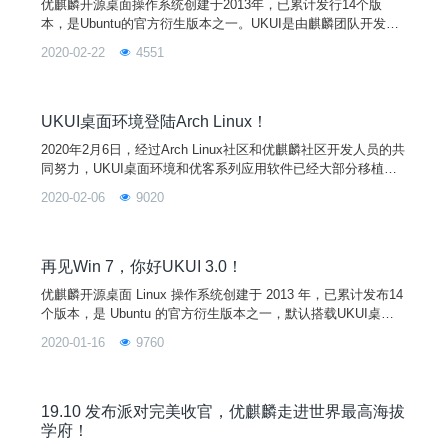
优麒麟开源桌面操作系统创建于2013年，已累计发行14个版
本，是Ubuntu的官方衍生版本之一。UKUI是由麒麟团队开发的
基于Linux发行版的轻量级桌面环境，默认搭载在优麒麟开源操
2020-02-22
4551
作系统和银河麒麟/中标麒麟商业发行版中。
UKUI桌面环境登陆Arch Linux！
2020年2月6日，经过Arch Linux社区和优麒麟社区开发人员的共
同努力，UKUI桌面环境和优客系列应用软件已经大部分移植至A
rch Linux操作系统。 继Debian、Ubuntu等国际Linux发行版之
2020-02-06
9020
后，又一款Linux操作系统将UKUI作为可选桌面环境。中国的开
源产品被越来越多的国际社区接纳和采用。Arch Linux用户将可
以从软件仓库中安装并享受UKUI桌面环境带来的“友好易用
再见Win 7，你好UKUI 3.0！
优麒麟开源桌面 Linux 操作系统创建于 2013 年，已累计发布14
个版本，是 Ubuntu 的官方衍生版本之一，默认搭载UKUI桌面
环境。2020年4月，即将迎来优麒麟20.04 LTS版本的发布，届
2020-01-16
9760
时将搭载全新UKUI 3.0预览版。
19.10 发布派对完美收官，优麒麟走进世界最高海拔
学府！