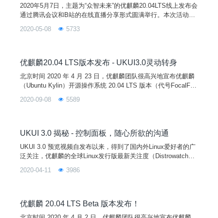
2020年5月7日，主题为“众智未来”的优麒麟20.04LTS线上发布会
通过腾讯会议和B站的在线直播分享形式圆满举行。本次活动由
麒麟软件公司和优麒麟社区主办，优麒麟社区余杰和刘敏、Can
2020-05-08
5733
onical公司 Anthony Wong、金山公司柳杨、搜狗公司刘艳玲、3
60公司李秀川以及鹏城实验室付志鹏等嘉宾带来了当前国内主流
Linux厂商的最新成果和实践分享，中国工程院院士倪光南、中
国开源软件推进联盟副
优麒麟20.04 LTS版本发布 - UKUI3.0灵动转身
北京时间 2020 年 4 月 23 日，优麒麟团队很高兴地宣布优麒麟
（Ubuntu Kylin）开源操作系统 20.04 LTS 版本（代号FocalFos
sa）正式发布。优麒麟 20.04 是继 14.04、16.04、18.04 之后
2020-09-08
5589
的第四个长期支持（LTS）版本，提供 5 年的技术支持。全球同
步发布的还有 Ubuntu 20.04、Lubuntu 20.04、Xubuntu 20.04、
Ub
UKUI 3.0 揭秘 - 控制面板，随心所欲的沟通
UKUI 3.0 预览视频自发布以来，得到了国内外Linux爱好者的广
泛关注，优麒麟的全球Linux发行版最新关注度（Distrowatch周
排名）已经上升到第八。著名开源社区网站《omg!ubuntu!》持
2020-04-11
3986
续关注着 UKUI 3.0 的最新动态，在近日发表的一篇优麒麟 20.0
4 Beta 版本的尝鲜体验文章中强调："如果你在寻找一款令人惊
叹的Linux发行版，请关注 Ubuntu K
优麒麟 20.04 LTS Beta 版本发布！
北京时间 2020 年 4 月 2 日，优麒麟团队很高兴地宣布优麒麟