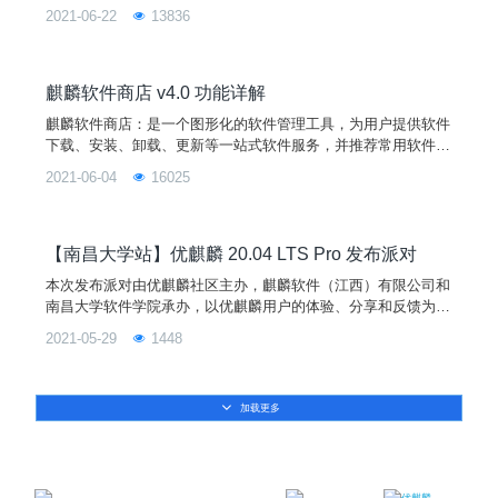
验，麒麟移动应用环境全新上线优麒麟开源操作系统，一键纵享
2021-06-22
13836
移动应用生态。开源筑梦，破势而出，优麒麟 20.04 LTS Pro
（0620 更新版本）将是您最佳的操作系统平台选择。在本次更
新版本中，UKUI 桌面环境迎来 UI 全面细节优化、核心组件完
善和多
麒麟软件商店 v4.0 功能详解
麒麟软件商店：是一个图形化的软件管理工具，为用户提供软件
下载、安装、卸载、更新等一站式软件服务，并推荐常用软件和
优质精选软件。用户不仅可以通过快速搜索定位到自己需要的软
2021-06-04
16025
件，还可以根据具体需求在商店的分类索引中找到相关软件。软
件商店列表上的每一款软件都有详细的信息记录供参考，用户可
以根据需要下载安装。软件商店 4.01界面优化下面是麒麟软件
商店新版本与旧版本的首页界面对比（图1、图2），新版本的软
【南昌大学站】优麒麟 20.04 LTS Pro 发布派对
件
本次发布派对由优麒麟社区主办，麒麟软件（江西）有限公司和
南昌大学软件学院承办，以优麒麟用户的体验、分享和反馈为
主，旨在与南昌大学的学生分享优麒麟 20.04 Pro 版本的新特
2021-05-29
1448
性，带领学生们更深入地了解 Linux 开源操作系统，熟悉开源文
化。除此之外，还将为同学们带来信创全景介绍，通过切入国产
操作系统在行业的发展创新，使得同学们了解如何在大环境之下
加载更多
对行业人才进行技术培养。