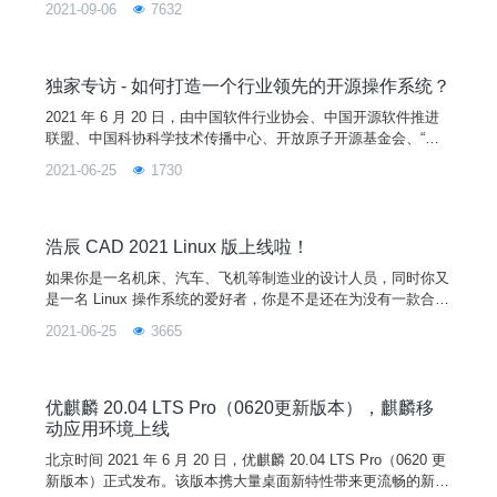
2021-09-06
7632
有安卓软件只能通过软件商店和软件源进行统一管理。现在，万
众瞩目的 Kmre Apk 安装器 终于诞生了！不仅支持双击安装本
地 Apk 包，还支持拖拽和选择文件进行安装，从此实现 Linux
系统下 Apk 包安装自由！先看结
独家专访 - 如何打造一个行业领先的开源操作系统？
2021 年 6 月 20 日，由中国软件行业协会、中国开源软件推进
联盟、中国科协科学技术传播中心、开放原子开源基金会、“科
创中国”开源创新联合体主办，优麒麟开源社区和麒麟软件有限
2021-06-25
1730
公司承办的“优麒麟 20.04 LTS Pro 发布会暨第十届“麒麟杯”全国
开源应用软件开发大赛专家研讨会”在北京成功举办。本次大会
吸引了 300+ 爱好者到场，直播观看人数近百万，为什么优麒麟
能如此受欢迎呢？会后 CS
浩辰 CAD 2021 Linux 版上线啦！
如果你是一名机床、汽车、飞机等制造业的设计人员，同时你又
是一名 Linux 操作系统的爱好者，你是不是还在为没有一款合适
的 CAD 软件而感到苦恼，不要悲伤、不要苦恼，现在小优宣
2021-06-25
3665
布，一款方便好用的 CAD 软件（浩辰 CAD 2021 Linux 版本）
正式登录优麒麟啦！！！浩辰 CAD 2021 Linux 版功能介绍浩辰
CAD Linux 2021 版是浩辰软件基于 Linux 系统开发的
优麒麟 20.04 LTS Pro（0620更新版本），麒麟移
动应用环境上线
北京时间 2021 年 6 月 20 日，优麒麟 20.04 LTS Pro（0620 更
新版本）正式发布。该版本携大量桌面新特性带来更流畅的新体