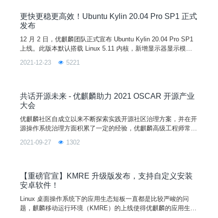
对于已经安装的系统，强制让用户升级内核有一定风险。若要使
用
更快更稳更高效！Ubuntu Kylin 20.04 Pro SP1 正式
发布
12 月 2 日，优麒麟团队正式宣布 Ubuntu Kylin 20.04 Pro SP1
上线。此版本默认搭载 Linux 5.11 内核，新增显示器显示模式
的记忆支持、鼠标拖拽支持等功能，优化网络插件、登录程序和
2021-12-23
5221
定时关机等系统组件，修复了用户手册程序崩溃、软件商店暂停
键刷新不及时、蓝牙传输空文件失败等严重问题， 累计 200+
桌面环境和应用软件方面的已知问题得到解决，从而全面提升系
统稳定性和
共话开源未来 - 优麒麟助力 2021 OSCAR 开源产业
大会
优麒麟社区自成立以来不断探索实践开源社区治理方案，并在开
源操作系统治理方面积累了一定的经验，优麒麟高级工程师常秉
善将在“开源社区治理与运营分论坛”带来主题分享《操作系统开
2021-09-27
1302
源治理及优麒麟社区实践》，希望能够给开源人带来一些思考和
启发。除了优麒麟社区参与，现场还有百位开源领域技术专家、
大咖与参会者共同探讨开源的未来。“开源”一词的核心，是“自由
与分享”，并以此为基础建立生生不息的开源生态。如何推动开
【重磅官宣】KMRE 升级版发布，支持自定义安装
源
安卓软件！
Linux 桌面操作系统下的应用生态短板一直都是比较严峻的问
题，麒麟移动运行环境（KMRE）的上线使得优麒麟的应用生态
不再局限于桌面端。此前，为了保证用户体验，KMRE 下的所