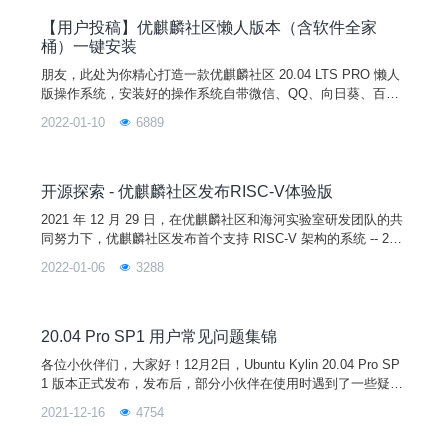
而，开发操作系统却是一个艰难的旅程。本文中，InfoQ 采访了
优麒麟项目负责人余杰博士、开发负责人刘
【用户投稿】优麒麟社区懒人版本（含软件全家
桶）一键安装
朋友，此处为你精心打造一款优麒麟社区 20.04 LTS PRO 懒人
版操作系统，安装好的操作系统自带微信、QQ、向日葵、百度
网盘、 WPS 个人版、搜狗输入法、Chrome 浏览器、微软 Edg
2022-01-10
6889
e 浏览器、讯飞输入法、1Password、网易云音乐、 QQ 音乐、
Sublime Text，只需要10分钟，就可以在你的电脑上安装好。图
片一、安装环境1、测试环境硬件型号CPU内存硬盘联想启天 B
41
开源探索 - 优麒麟社区发布RISC-V体验版
2021 年 12 月 29 日，在优麒麟社区和海河实验室研发团队的共
同努力下，优麒麟社区发布首个支持 RISC-V 架构的系统 -- 20.
04 Pro （RISC-V）版本！作为首个可以完全自由免费使用的架
2022-01-06
3288
构，RISC-V 容许添加自有指令集拓展以实现差异化发展，在近
年越来越受大家的青睐。这也是我们开发20.04 Pro RISC-V 版
本的初衷，给企业和开发者提供一个不受限制的使用环境。
20.04 Pro SP1 用户常见问题集锦
各位小伙伴们，大家好！12月2日，Ubuntu Kylin 20.04 Pro SP
1 版本正式发布，发布后，部分小伙伴在使用时遇到了一些疑
问。本期文章，我们整理了一些大家的问题，并在此统一进行解
2021-12-16
4754
答！请大家查收~新 | 版 | 本 | 答 | 疑 | 汇 | 总Q1.系统版本升级
后，内核没有更新至5.11？A: 内核的更新需要手动进行升级，