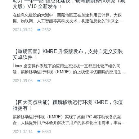
助力“一带一路”信息化建设，银河麒麟操作系统（藏
文版）V10 全新发布！
在信息化建设的大潮中，西藏地区正在加速利用云计算、大数
据、物联网、人工智能等高科技技术，构建信息化的“未来之
城”。在信息化建设进程中，操作系统是必不可少的，但国内市
2021-09-22
2532
面上的操作系统主要是中文版，而且藏文软件编码种类较多，容
易产生数据互不兼容的问题，给藏区的信息化进程造成了不小的
阻碍。因此，西藏地区亟待一款支持藏语且操作便利的操作系
统。为满足西藏地区信息化建设需求，2021 年 9 月 19 日，银
【重磅官宣】KMRE 升级版发布，支持自定义安装
河
安卓软件！
Linux 桌面操作系统下的应用生态短板一直都是比较严峻的问
题，麒麟移动运行环境（KMRE）的上线使得优麒麟的应用生态
不再局限于桌面端。此前，为了保证用户体验，KMRE 下的所
2021-09-06
7632
有安卓软件只能通过软件商店和软件源进行统一管理。现在，万
众瞩目的 Kmre Apk 安装器 终于诞生了！不仅支持双击安装本
地 Apk 包，还支持拖拽和选择文件进行安装，从此实现 Linux
系统下 Apk 包安装自由！先看结
【四大亮点功能】麒麟移动运行环境 KMRE，你值
得拥有！
麒麟移动运行环境（KMRE）实现了桌面 PC 与移动设备的融
合，大幅提升用户体验并解决了用户的多样化应用需求，丰富了
Linux 的应用生态。真正地将 Linux 操作系统和移动操作系统合
2021-07-14
5660
二为一，从本质上让麒麟操作系统、优麒麟操作系统支持移动应