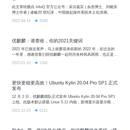
此文章转载自 InfoQ 官方公众号：采访嘉宾 | 余杰博士、刘晓东
博士作者 | 凌敏20 世纪末，中国掀起操作系统本土化浪潮。在
随后的 20 余年时间里，依托开源生态以及政策东风，这股浪潮
2022-04-14
2048
愈加猛烈，也涌现出了越来越多好用的国产操作系统。作为能让
计算机正常运行的根基，操作系统扮演着不可替代的角色，然
而，开发操作系统却是一个艰难的旅程。本文中，InfoQ 采访了
优麒麟项目负责人余杰博士、开发负责人刘
优麒麟：请查收，你的2021关键词
2021 年已接近尾声，马上就要迎来崭新的 2022 年，在过去的
一年里，感谢优客们陪优麒麟一起经历各种风风雨雨，也正是有
大家的默默支持，优麒麟才能越走越好。在这里小编整理了一下
2022-01-10
1345
2021 属于优麒麟的关键词，我们一起来看~成长 踉踉跄跄中前
进，跌跌撞撞地坚强也许优麒麟现在还不够完美，但是我们总是
在成长中慢慢走向成熟。截止目前，优麒麟社区已累计发行 18
个版本，下载量超过 3800 万次，向开源
更快更稳更高效！Ubuntu Kylin 20.04 Pro SP1 正式
发布
12 月 2 日，优麒麟团队正式宣布 Ubuntu Kylin 20.04 Pro SP1
上线。此版本默认搭载 Linux 5.11 内核，新增显示器显示模式
的记忆支持、鼠标拖拽支持等功能，优化网络插件、登录程序和
2021-12-23
5221
定时关机等系统组件，修复了用户手册程序崩溃、软件商店暂停
键刷新不及时、蓝牙传输空文件失败等严重问题， 累计 200+
桌面环境和应用软件方面的已知问题得到解决，从而全面提升系
统稳定性和