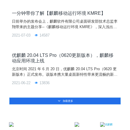
用的运行，两者共用同一个内核，实现了资源共享。 KMRE 支
持 X 和 Wayland，支持 X86 和 ARM 体系架构，支持的处理器
包括飞腾、兆芯、海光、华为麒麟、Intel、AMD等，支持的显
一分钟带你了解【麒麟移动运行环境 KMRE】
卡包括NVIDIA、AMD、INTEL、MALI、JJM、GP101、兆芯
日前举办的发布会上，麒麟软件有限公司桌面研发部技术总监李
等。
翔带来的主题分享--《麒麟移动运行环境 KMRE》，深入浅出地
介绍了 KMRE 的 10 多种功能特性。版本一经发布便受到了开
2021-07-03
14587
发者与爱好者的广泛关注，那么，KMRE 到底是怎样运行在优
麒麟开源操作系统的？有哪些特性呢？ 发布会首次宣布支持移
动兼容环境，让开发者能够“一键纵享”移动应用生态。这一更新
让优麒麟
优麒麟 20.04 LTS Pro（0620更新版本），麒麟移
动应用环境上线
北京时间 2021 年 6 月 20 日，优麒麟 20.04 LTS Pro（0620 更
新版本）正式发布。该版本携大量桌面新特性带来更流畅的新体
验，麒麟移动应用环境全新上线优麒麟开源操作系统，一键纵享
2021-06-22
13836
移动应用生态。开源筑梦，破势而出，优麒麟 20.04 LTS Pro
（0620 更新版本）将是您最佳的操作系统平台选择。在本次更
新版本中，UKUI 桌面环境迎来 UI 全面细节优化、核心组件完
加载更多
善和多