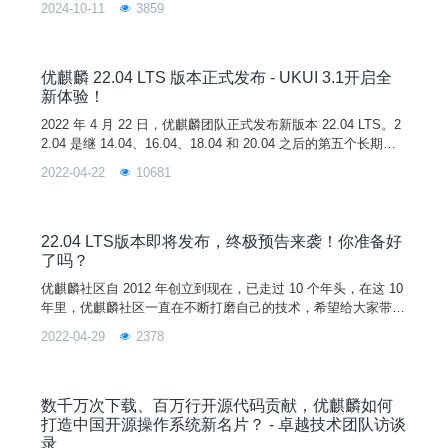
2024-10-11
3859
到了升级，提升了整体系统的稳定性和兼容性，为用户带来更好
的使用体验。新特性1. 6.11内核● AMD性能增强与优化● Intel
性能优化与Lunar Lake设备支持● AI 加速器支持增强●
优麒麟 22.04 LTS 版本正式发布 - UKUI 3.1开启全
新体验！
2022 年 4 月 22 日，优麒麟团队正式发布新版本 22.04 LTS。2
2.04 是继 14.04、16.04、18.04 和 20.04 之后的第五个长期支
持（LTS）版本，官方将提供 3 年的技术支持。图片与上一版本
2022-04-22
10681
相比，此次更新版本新增了显示剩余充电时间、复杂触摸手势及
操作动画教学、系统浅色模式设置、微信在线登录和支持开启个
人热点等新功能。进一步优化了任务栏区域展现形式、任务栏启
动时
22.04 LTS版本即将发布，终极预告来袭！你准备好
了吗？
优麒麟社区自 2012 年创立到现在，已走过 10 个年头，在这 10
年里，优麒麟社区一直在不断打磨自己的技术，希望给大家带来
更好的使用体验。在这期间我们的技术成果也得到了国内外社区
2022-04-29
2378
的认可。终于在今年 4 月，优麒麟即将迎来第十年首个版本--2
2.04 LTS ，新版本将搭载全新 UKUI 3.1，并进一步优化用户体
验，提升系统安全性和稳定性！同时这也是优麒麟第五个长期支
持（LTS）版本，官方将
数千万次下载、百万行开源代码贡献，优麒麟如何
打造中国开源操作系统新名片？ - 卓越技术团队访谈
录